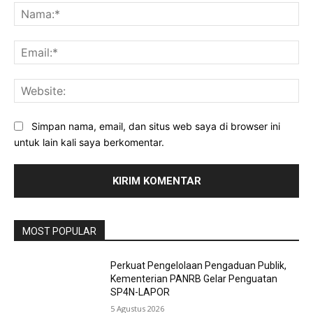
Na
Ema
Web
Simpan nama, email, dan situs web saya di browser ini
untuk lain kali saya berkomentar.
MOST POPULAR
Perkuat Pengelolaan Pengaduan Publik,
Kementerian PANRB Gelar Penguatan
SP4N-LAPOR
5 Agustus 2026