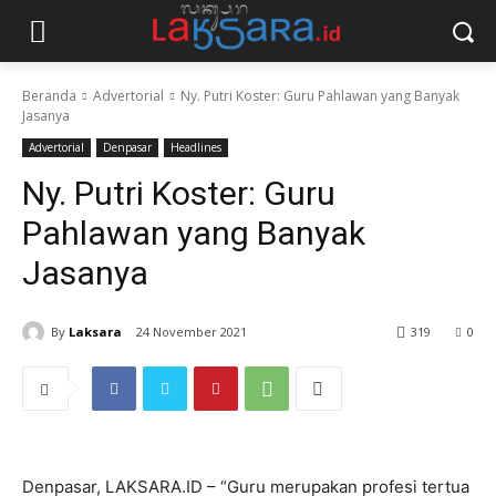
Beranda
Advertorial
Ny. Putri Koster: Guru Pahlawan yang Banyak
Jasanya
Advertorial
Denpasar
Headlines
Ny. Putri Koster: Guru
Pahlawan yang Banyak
Jasanya
By
Laksara
24 November 2021
319
0
Denpasar, LAKSARA.ID – “Guru merupakan profesi tertua