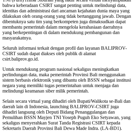
bahwa keberadaan CSIRT sangat penting untuk melindungi data,
identitas dan administrasi dari ancaman kejahatan dunia maya yang
dilakukan oleh orang-orang yang tidak bertanggung jawab. Dengan
dibentuknya satu tim yang berkompeten juga dimaksudkan dapat
membantu pemerintah dalam mengelola kerahasiaan daerahnya
yang berkepentingan di dalam mendukung pembangunan dan
masyarakatnya.
Seluruh informasi terkait dengan profil dan layanan BALIPROV-
CSIRT sudah dapat diakses oleh publik di alamat
csirt.baliprov.go.id.
Untuk mendukung program nasional sekaligus meningkatkan
perlindungan data, maka pemerintah Provinsi Bali menggunakan
sistem berbasis elektronik yang dibantu oleh BSSN sebagai institusi
negara yang memiliki tugas pemerintahan untuk menjaga dan
melindungi keamanan siber milik pemerintah.
Selain secara virtual yang dihadiri oleh Bupati/Walikota se-Bali dan
daerah lain di Indonesia, launching BALIPROV-CSIRT juga
dihadiri langsung oleh Deputi Bidang Penanggulangan dan
Pemulihan BSSN Mayjen TNI Yoseph Puguh Eko Setyawan, yang
sekaligus menyerahkan Surat Tanda Registrasi CSIRT kepada
Sekretaris Daerah Provinsi Bali Dewa Made Indra. (LA-BD1).