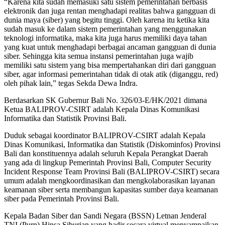
“Karena kita sudah memasuki satu sistem pemerintahan berbasis
elektronik dan juga rentan menghadapi realitas bahwa gangguan di
dunia maya (siber) yang begitu tinggi. Oleh karena itu ketika kita
sudah masuk ke dalam sistem pemerintahan yang menggunakan
teknologi informatika, maka kita juga harus memiliki daya tahan
yang kuat untuk menghadapi berbagai ancaman gangguan di dunia
siber. Sehingga kita semua instansi pemerintahan juga wajib
memiliki satu sistem yang bisa mempertahankan diri dari gangguan
siber, agar informasi pemerintahan tidak di otak atik (diganggu, red)
oleh pihak lain,” tegas Sekda Dewa Indra.
Berdasarkan SK Gubernur Bali No. 326/03-E/HK/2021 dimana
Ketua BALIPROV-CSIRT adalah Kepala Dinas Komunikasi
Informatika dan Statistik Provinsi Bali.
Duduk sebagai koordinator BALIPROV-CSIRT adalah Kepala
Dinas Komunikasi, Informatika dan Statistik (Diskominfos) Provinsi
Bali dan konstituennya adalah seluruh Kepala Perangkat Daerah
yang ada di lingkup Pemerintah Provinsi Bali, Computer Security
Incident Response Team Provinsi Bali (BALIPROV-CSIRT) secara
umum adalah mengkoordinasikan dan mengkolaborasikan layanan
keamanan siber serta membangun kapasitas sumber daya keamanan
siber pada Pemerintah Provinsi Bali.
Kepala Badan Siber dan Sandi Negara (BSSN) Letnan Jenderal
TNI (Purn) Hinsa Siburian yang hadir secara virtual menyampaikan