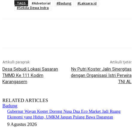
TAGS
#Advetorial
#Badung
#Laksara.id
#Sekda Dewa Indra
Artikulli paraprak
Artikulli tjetër
Desa Sebudi Lokasi Sasaran
Ny Putri Koster Jalin Sinergitas
TMMD Ke 111 Kodim
dengan Organisasi Istri Perwira
Karangasem
TNI AL
RELATED ARTICLES
Badung
Gubernur Wayan Koster Dorong Nusa Dua Eco Market Jadi Ruang
Ekonomi yang Hidup, UMKM Jangan Pulang Bawa Dagangan
9 Agustus 2026