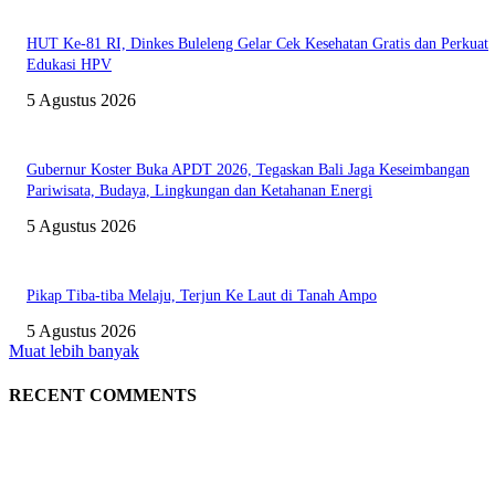
HUT Ke-81 RI, Dinkes Buleleng Gelar Cek Kesehatan Gratis dan Perkuat
Edukasi HPV
5 Agustus 2026
Gubernur Koster Buka APDT 2026, Tegaskan Bali Jaga Keseimbangan
Pariwisata, Budaya, Lingkungan dan Ketahanan Energi
5 Agustus 2026
Pikap Tiba-tiba Melaju, Terjun Ke Laut di Tanah Ampo
5 Agustus 2026
Muat lebih banyak
RECENT COMMENTS