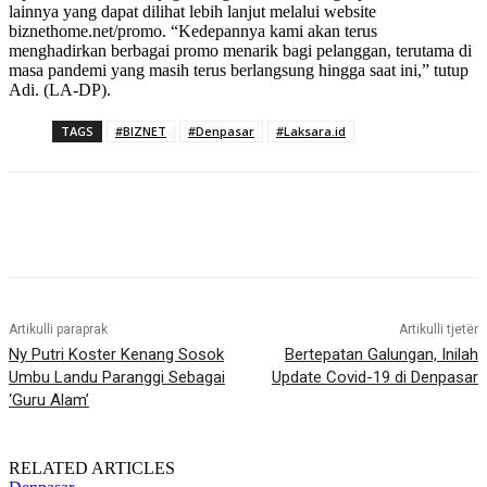
lainnya yang dapat dilihat lebih lanjut melalui website
biznethome.net/promo. “Kedepannya kami akan terus
menghadirkan berbagai promo menarik bagi pelanggan, terutama di
masa pandemi yang masih terus berlangsung hingga saat ini,” tutup
Adi. (LA-DP).
TAGS
#BIZNET
#Denpasar
#Laksara.id
Artikulli paraprak
Artikulli tjetër
Ny Putri Koster Kenang Sosok
Bertepatan Galungan, Inilah
Umbu Landu Paranggi Sebagai
Update Covid-19 di Denpasar
‘Guru Alam’
RELATED ARTICLES