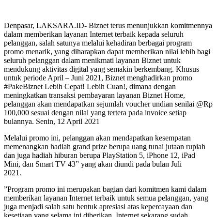
Denpasar, LAKSARA.ID- Biznet terus menunjukkan komitmennya
dalam memberikan layanan Internet terbaik kepada seluruh
pelanggan, salah satunya melalui kehadiran berbagai program
promo menarik, yang diharapkan dapat memberikan nilai lebih bagi
seluruh pelanggan dalam menikmati layanan Biznet untuk
mendukung aktivitas digital yang semakin berkembang. Khusus
untuk periode April – Juni 2021, Biznet menghadirkan promo
#PakeBiznet Lebih Cepat! Lebih Cuan!, dimana dengan
meningkatkan transaksi pembayaran layanan Biznet Home,
pelanggan akan mendapatkan sejumlah voucher undian senilai @Rp
100,000 sesuai dengan nilai yang tertera pada invoice setiap
bulannya. Senin, 12 April 2021
Melalui promo ini, pelanggan akan mendapatkan kesempatan
memenangkan hadiah grand prize berupa uang tunai jutaan rupiah
dan juga hadiah hiburan berupa PlayStation 5, iPhone 12, iPad
Mini, dan Smart TV 43” yang akan diundi pada bulan Juli
2021.
”Program promo ini merupakan bagian dari komitmen kami dalam
memberikan layanan Internet terbaik untuk semua pelanggan, yang
juga menjadi salah satu bentuk apresiasi atas kepercayaan dan
kesetiaan yang selama ini diberikan. Internet sekarang sudah