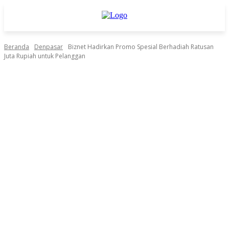
Beranda
Denpasar
Biznet Hadirkan Promo Spesial Berhadiah Ratusan
Juta Rupiah untuk Pelanggan