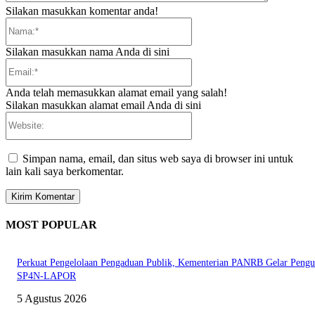
Silakan masukkan komentar anda!
Nama:*
Silakan masukkan nama Anda di sini
Email:*
Anda telah memasukkan alamat email yang salah!
Silakan masukkan alamat email Anda di sini
Website:
Simpan nama, email, dan situs web saya di browser ini untuk
lain kali saya berkomentar.
MOST POPULAR
Perkuat Pengelolaan Pengaduan Publik, Kementerian PANRB Gelar Pengu
SP4N-LAPOR
5 Agustus 2026