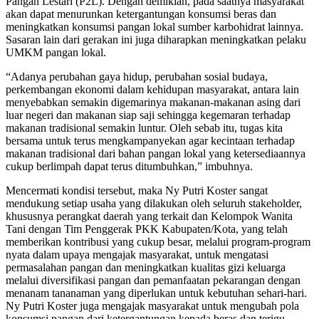
Pangan Lestari (P2L). Dengan demikian, pada saatnya masyarakat
akan dapat menurunkan ketergantungan konsumsi beras dan
meningkatkan konsumsi pangan lokal sumber karbohidrat lainnya.
Sasaran lain dari gerakan ini juga diharapkan meningkatkan pelaku
UMKM pangan lokal.
“Adanya perubahan gaya hidup, perubahan sosial budaya,
perkembangan ekonomi dalam kehidupan masyarakat, antara lain
menyebabkan semakin digemarinya makanan-makanan asing dari
luar negeri dan makanan siap saji sehingga kegemaran terhadap
makanan tradisional semakin luntur. Oleh sebab itu, tugas kita
bersama untuk terus mengkampanyekan agar kecintaan terhadap
makanan tradisional dari bahan pangan lokal yang ketersediaannya
cukup berlimpah dapat terus ditumbuhkan,” imbuhnya.
Mencermati kondisi tersebut, maka Ny Putri Koster sangat
mendukung setiap usaha yang dilakukan oleh seluruh stakeholder,
khususnya perangkat daerah yang terkait dan Kelompok Wanita
Tani dengan Tim Penggerak PKK Kabupaten/Kota, yang telah
memberikan kontribusi yang cukup besar, melalui program-program
nyata dalam upaya mengajak masyarakat, untuk mengatasi
permasalahan pangan dan meningkatkan kualitas gizi keluarga
melalui diversifikasi pangan dan pemanfaatan pekarangan dengan
menanam tananaman yang diperlukan untuk kebutuhan sehari-hari.
Ny Putri Koster juga mengajak masyarakat untuk mengubah pola
konsumsi pangan dari ketergantungan kepada beras dan terigu,