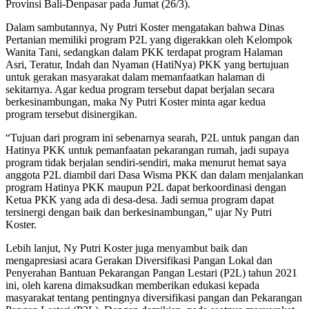
Provinsi Bali-Denpasar pada Jumat (26/3).
Dalam sambutannya, Ny Putri Koster mengatakan bahwa Dinas
Pertanian memiliki program P2L yang digerakkan oleh Kelompok
Wanita Tani, sedangkan dalam PKK terdapat program Halaman
Asri, Teratur, Indah dan Nyaman (HatiNya) PKK yang bertujuan
untuk gerakan masyarakat dalam memanfaatkan halaman di
sekitarnya. Agar kedua program tersebut dapat berjalan secara
berkesinambungan, maka Ny Putri Koster minta agar kedua
program tersebut disinergikan.
“Tujuan dari program ini sebenarnya searah, P2L untuk pangan dan
Hatinya PKK untuk pemanfaatan pekarangan rumah, jadi supaya
program tidak berjalan sendiri-sendiri, maka menurut hemat saya
anggota P2L diambil dari Dasa Wisma PKK dan dalam menjalankan
program Hatinya PKK maupun P2L dapat berkoordinasi dengan
Ketua PKK yang ada di desa-desa. Jadi semua program dapat
tersinergi dengan baik dan berkesinambungan,” ujar Ny Putri
Koster.
Lebih lanjut, Ny Putri Koster juga menyambut baik dan
mengapresiasi acara Gerakan Diversifikasi Pangan Lokal dan
Penyerahan Bantuan Pekarangan Pangan Lestari (P2L) tahun 2021
ini, oleh karena dimaksudkan memberikan edukasi kepada
masyarakat tentang pentingnya diversifikasi pangan dan Pekarangan