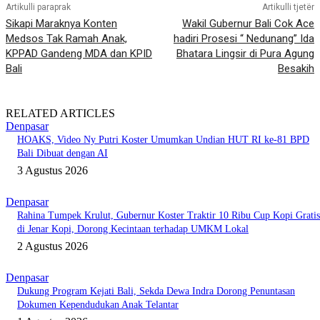
Artikulli paraprak
Artikulli tjetër
Sikapi Maraknya Konten
Wakil Gubernur Bali Cok Ace
Medsos Tak Ramah Anak,
hadiri Prosesi “ Nedunang” Ida
KPPAD Gandeng MDA dan KPID
Bhatara Lingsir di Pura Agung
Bali
Besakih
RELATED ARTICLES
Denpasar
HOAKS, Video Ny Putri Koster Umumkan Undian HUT RI ke-81 BPD
Bali Dibuat dengan AI
3 Agustus 2026
Denpasar
Rahina Tumpek Krulut, Gubernur Koster Traktir 10 Ribu Cup Kopi Gratis
di Jenar Kopi, Dorong Kecintaan terhadap UMKM Lokal
2 Agustus 2026
Denpasar
Dukung Program Kejati Bali, Sekda Dewa Indra Dorong Penuntasan
Dokumen Kependudukan Anak Telantar