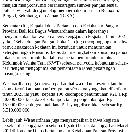
menjadi mengkonsumsi beranekaragam sumber pangan sesuai
potensi wilayah dengan tetap memperhatikan prinsip Beragam,
Bergizi, Seimbang, dan Aman (B2SA).
Sementara itu, Kepala Dinas Pertanian dan Ketahanan Pangan
Provinsi Bali Ida Bagus Wisnuardhana dalam laporannya
menyampaikan bahwa tema penyelenggaraan kegiatan Tahun 2021
yakni ‘Sehat dengan Pangan Lokal’. Ia juga mengungkapkan bahwa
penyelenggaraan kegiatan ini bertujuan untuk menurunkan
ketergantungan konsumsi beras dan meningkatkan konsumsi pangan
lokal sumber karbohidrat lainnya; serta menumbuhkan minat
Kelompok Wanita Tani (KWT) sebagai penyedia kebutuhan sehari-
hari dengan mengoptimalkan pemanfaatan lahan pekarangan
masing-masing.
Wisnuardhana juga menyampaikan bahwa dalam kesempatan itu
akan diserahkan bantuan berupa transfer dana yang akan diberikan
tahun 2021 ini yaitu: kepada 100 kelompok penumbuhan P2L ā Rp.
50.000.000, kepada 34 kelompok tahap pengembangan Rp
15.000.000 sehingga total dana P2L yang diserahkan sebesar Rp
5.510.000.000.
Lebih jauh Wisnuardhana juga menyampaikan bahwa kegiatan
tersebut diselenggarakan selama 1 (satu) heri pada tanggal 26 Maret
2021di Kanator Dinas Pertanian dan Ketahanan Pangan Provinsi