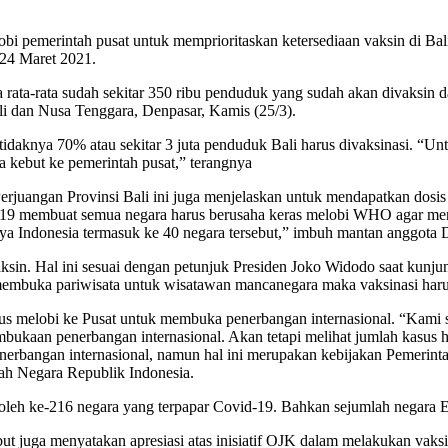
merintah pusat untuk memprioritaskan ketersediaan vaksin di Bali m
 24 Maret 2021.
 rata-rata sudah sekitar 350 ribu penduduk yang sudah akan divaksin d
li dan Nusa Tenggara, Denpasar, Kamis (25/3).
knya 70% atau sekitar 3 juta penduduk Bali harus divaksinasi. “Untuk
ta kebut ke pemerintah pusat,” terangnya
rjuangan Provinsi Bali ini juga menjelaskan untuk mendapatkan dosis
id-19 membuat semua negara harus berusaha keras melobi WHO agar me
ya Indonesia termasuk ke 40 negara tersebut,” imbuh mantan anggota DPR
ksin. Hal ini sesuai dengan petunjuk Presiden Joko Widodo saat kunju
membuka pariwisata untuk wisatawan mancanegara maka vaksinasi harus
rus melobi ke Pusat untuk membuka penerbangan internasional. “Kami 
kaan penerbangan internasional. Akan tetapi melihat jumlah kasus ha
penerbangan internasional, namun hal ini merupakan kebijakan Peme
ah Negara Republik Indonesia.
 oleh ke-216 negara yang terpapar Covid-19. Bahkan sejumlah negara E
ut juga menyatakan apresiasi atas inisiatif OJK dalam melakukan vaksi