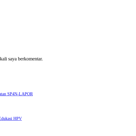
 kali saya berkomentar.
guatan SP4N-LAPOR
 Edukasi HPV