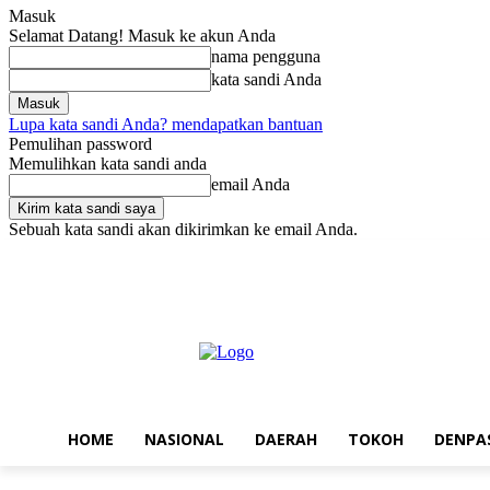
Masuk
Selamat Datang! Masuk ke akun Anda
nama pengguna
kata sandi Anda
Lupa kata sandi Anda? mendapatkan bantuan
Pemulihan password
Memulihkan kata sandi anda
email Anda
Sebuah kata sandi akan dikirimkan ke email Anda.
Kamis, Agustus 6, 2026
Masuk / Bergabung
Home
Nasional
Da
HOME
NASIONAL
DAERAH
TOKOH
DENPA