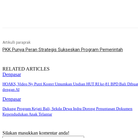
Bagikan
Artikulli paraprak
PKK Punya Peran Strategis Sukseskan Program Pemerintah
RELATED ARTICLES
Denpasar
HOAKS, Video Ny Putri Koster Umumkan Undian HUT RI ke-81 BPD Bali Dibua
dengan AI
Denpasar
Dukung Program Kejati Bali, Sekda Dewa Indra Dorong Penuntasan Dokumen
Kependudukan Anak Telantar
Silakan masukkan komentar anda!