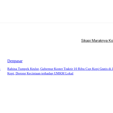
Sikapi Maraknya K
Denpasar
t
Rahina Tumpek Krulut, Gubernur Koster Traktir 10 Ribu Cup Kopi Gratis di 
Kopi, Dorong Kecintaan terhadap UMKM Lokal