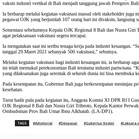
vaksin industri vertikal di Bali menjadi tanggung jawab Pemprov Bali
Ia berharap melalui kegiatan vaksinasi massal oleh stakeholder juga
pegawai OJK yang berjumlah 107 orang hari ini divaksin, langsung saj
Sementara sebelumnya Kepala OJK Regional 8 Bali dan Nusra Giri Tri
agar pelaksanaan vaksinasi segera tercapai.
Ia mengatakan saat ini seribu tenaga kerja pada industri keuangan. 
tanggal 29 Maret 2021 sebanyak 500 vaksinasi,” sebutnya.
Melalui kegiatan vaksinasi bagi industri keuangan ini, ia berharap a
ini telah memukul perekonomian Bali terutama industri pariwisata. “
yang dilaksanakan juga serentak di seluruh dunia ini bisa membuka k
Pada kesempatan itu, Gubernur Bali juga berkesempatan meninjau pel
kesehatan.
Turut hadir pula pada kegiatan itu, Anggota Komisi XI DPR RI I Gu
OJK Regional 8 Bali dan Nusra Giri Tribroto, Kepala Kantor Perwaki
Ombudsman Prov Bali Umar Ibnu Alkhatab. (LA-DP1).
TAGS
#Advetorial
#Denpasar
#Gubernur Koster
#Laksara.i