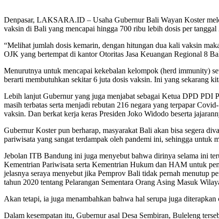
Denpasar, LAKSARA.ID – Usaha Gubernur Bali Wayan Koster melobi pe
vaksin di Bali yang mencapai hingga 700 ribu lebih dosis per tanggal
“Melihat jumlah dosis kemarin, dengan hitungan dua kali vaksin maka
OJK yang bertempat di kantor Otoritas Jasa Keuangan Regional 8 Ba
Menurutnya untuk mencapai kekebalan kelompok (herd immunity) setida
berarti membutuhkan sekitar 6 juta dosis vaksin. Ini yang sekarang ki
Lebih lanjut Gubernur yang juga menjabat sebagai Ketua DPD PDI Pe
masih terbatas serta menjadi rebutan 216 negara yang terpapar Cov
vaksin. Dan berkat kerja keras Presiden Joko Widodo beserta jajarann
Gubernur Koster pun berharap, masyarakat Bali akan bisa segera diva
pariwisata yang sangat terdampak oleh pandemi ini, sehingga untuk 
Jebolan ITB Bandung ini juga menyebut bahwa dirinya selama ini te
Kementrian Pariwisata serta Kementrian Hukum dan HAM untuk pembu
jelasnya seraya menyebut jika Pemprov Bali tidak pernah menutup 
tahun 2020 tentang Pelarangan Sementara Orang Asing Masuk Wilay
Akan tetapi, ia juga menambahkan bahwa hal serupa juga diterapkan
Dalam kesempatan itu, Gubernur asal Desa Sembiran, Buleleng terseb