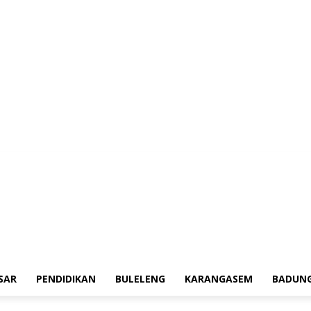
erah
Tokoh
Denpasar
Pendidikan
Buleleng
Karangasem
Badung
Ad
SAR
PENDIDIKAN
BULELENG
KARANGASEM
BADUN