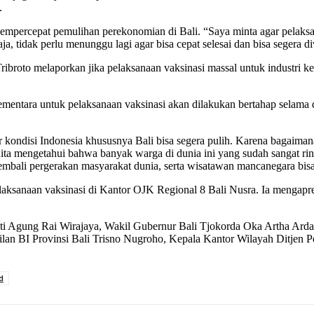
.
 mempercepat pemulihan perekonomian di Bali. “Saya minta agar pelaks
a, tidak perlu menunggu lagi agar bisa cepat selesai dan bisa segera di
broto melaporkan jika pelaksanaan vaksinasi massal untuk industri k
“Sementara untuk pelaksanaan vaksinasi akan dilakukan bertahap selama 
gar kondisi Indonesia khususnya Bali bisa segera pulih. Karena bagaim
Kita mengetahui bahwa banyak warga di dunia ini yang sudah sangat rin
embali pergerakan masyarakat dunia, serta wisatawan mancanegara bisa
aksanaan vaksinasi di Kantor OJK Regional 8 Bali Nusra. Ia mengapre
sti Agung Rai Wirajaya, Wakil Gubernur Bali Tjokorda Oka Artha Arda
lan BI Provinsi Bali Trisno Nugroho, Kepala Kantor Wilayah Ditjen Pe
d