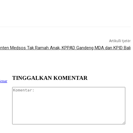
Artikulli tjetër
onten Medsos Tak Ramah Anak, KPPAD Gandeng MDA dan KPID Bali
TINGGALKAN KOMENTAR
Jenar
Kom