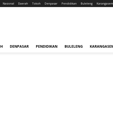
Nasional
Daerah
Tokoh
Denpasar
Pendidikan
Buleleng
Karangase
OH
DENPASAR
PENDIDIKAN
BULELENG
KARANGASE