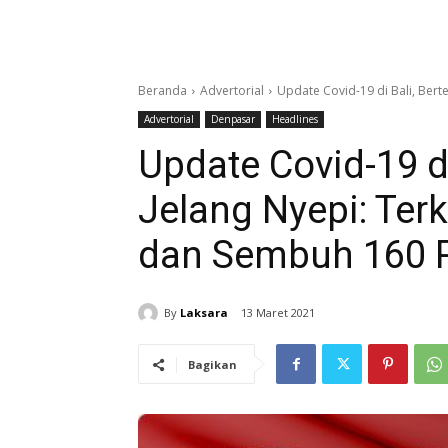
Beranda
Advertorial
Update Covid-19 di Bali, Bert
Advertorial
Denpasar
Headlines
Update Covid-19 di
Jelang Nyepi: Ter
dan Sembuh 160 
By
Laksara
13 Maret 2021
Bagikan