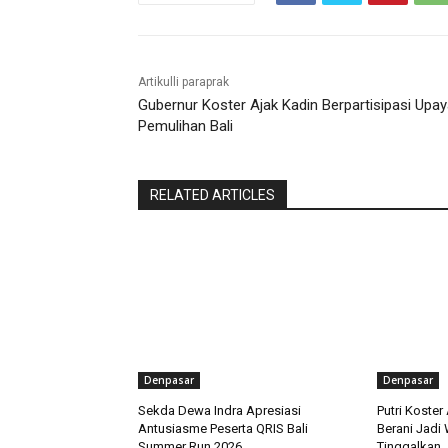
Artikulli paraprak
Gubernur Koster Ajak Kadin Berpartisipasi Upa
Pemulihan Bali
RELATED ARTICLES
Denpasar
Denpasar
Sekda Dewa Indra Apresiasi
Putri Koster
Antusiasme Peserta QRIS Bali
Berani Jadi
Summer Run 2026
Tinggalkan J