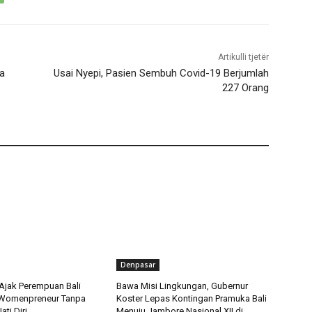
Artikulli tjetër
ya
Usai Nyepi, Pasien Sembuh Covid-19 Berjumlah
227 Orang
Denpasar
 Ajak Perempuan Bali
Bawa Misi Lingkungan, Gubernur
 Womenpreneur Tanpa
Koster Lepas Kontingan Pramuka Bali
ati Diri
Menuju Jambore Nasional XII di