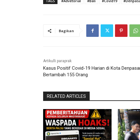
TAGS
#Advetorial
#Bali
#Covid19
#Denpas
Bagikan
Artikulli paraprak
Kasus Positif Covid-19 Harian di Kota Denpasa
Bertambah 155 Orang
RELATED ARTICLES