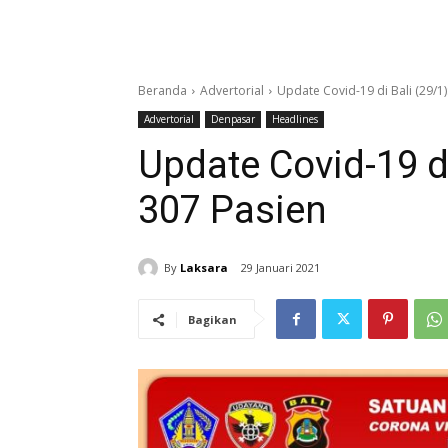
Beranda
Advertorial
Update Covid-19 di Bali (29/1
Advertorial
Denpasar
Headlines
Update Covid-19 d
307 Pasien
By
Laksara
29 Januari 2021
Bagikan