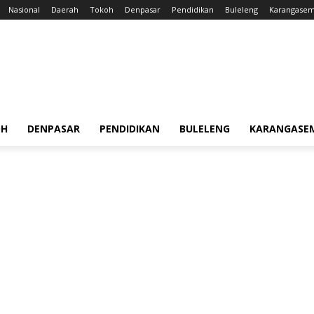
Nasional
Daerah
Tokoh
Denpasar
Pendidikan
Buleleng
Karangase
OH
DENPASAR
PENDIDIKAN
BULELENG
KARANGASE