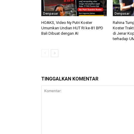
Denpasar
Denpasar
HOAKS, Video Ny Putri Koster
Rahina Tump
Umumkan Undian HUT RI ke-81 BPD
Koster Trakt
Bali Dibuat dengan AI
di Jenar Ko
terhadap U
TINGGALKAN KOMENTAR