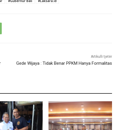
ar
#Gubernur Bali
#Laksara.id
Artikulli tjetër
r
Gede Wijaya : Tidak Benar PPKM Hanya Formalitas