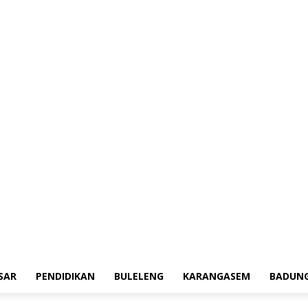
erah
Tokoh
Denpasar
Pendidikan
Buleleng
Karangasem
Badung
Ad
SAR
PENDIDIKAN
BULELENG
KARANGASEM
BADUN