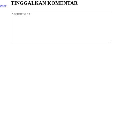
TINGGALKAN KOMENTAR
Jenar
Kom