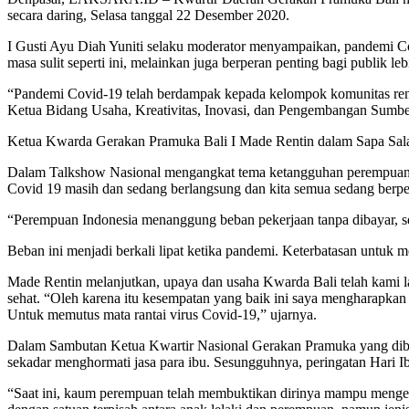
secara daring, Selasa tanggal 22 Desember 2020.
I Gusti Ayu Diah Yuniti selaku moderator menyampaikan, pandemi C
masa sulit seperti ini, melainkan juga berperan penting bagi publi
“Pandemi Covid-19 telah berdampak kepada kelompok komunitas renta
Ketua Bidang Usaha, Kreativitas, Inovasi, dan Pengembangan Sumb
Ketua Kwarda Gerakan Pramuka Bali I Made Rentin dalam Sapa Sala
Dalam Talkshow Nasional mengangkat tema ketangguhan perempuan Bal
Covid 19 masih dan sedang berlangsung dan kita semua sedang berp
“Perempuan Indonesia menanggung beban pekerjaan tanpa dibayar, se
Beban ini menjadi berkali lipat ketika pandemi. Keterbatasan untuk 
Made Rentin melanjutkan, upaya dan usaha Kwarda Bali telah kami l
sehat. “Oleh karena itu kesempatan yang baik ini saya mengharapka
Untuk memutus mata rantai virus Covid-19,” ujarnya.
Dalam Sambutan Ketua Kwartir Nasional Gerakan Pramuka yang dib
sekadar menghormati jasa para ibu. Sesungguhnya, peringatan Hari 
“Saat ini, kaum perempuan telah membuktikan dirinya mampu mengerj