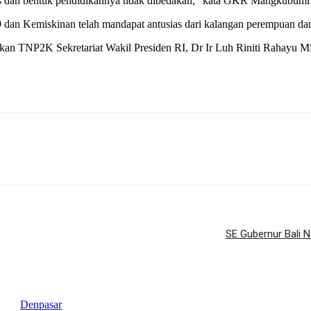
enis dan bentuk pendidikannya tidak dibedakan,” kata GKR Mangkubu
dan Kemiskinan telah mandapat antusias dari kalangan perempuan dan
akan TNP2K Sekretariat Wakil Presiden RI, Dr Ir Luh Riniti Rahayu MS
SE Gubernur Bali 
Denpasar