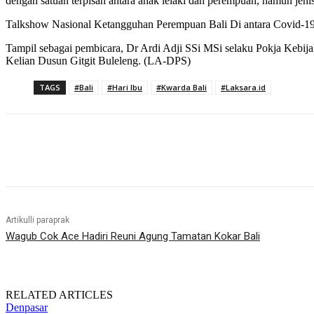
dengan satuan terpisah antara anak lelaki dan perempuan, namun j
Talkshow Nasional Ketangguhan Perempuan Bali Di antara Covid-19 
Tampil sebagai pembicara, Dr Ardi Adji SSi MSi selaku Pokja Kebij
Kelian Dusun Gitgit Buleleng. (LA-DPS)
TAGS
#Bali
#Hari Ibu
#Kwarda Bali
#Laksara.id
Bagikan
Artikulli paraprak
Wagub Cok Ace Hadiri Reuni Agung Tamatan Kokar Bali
RELATED ARTICLES
Denpasar