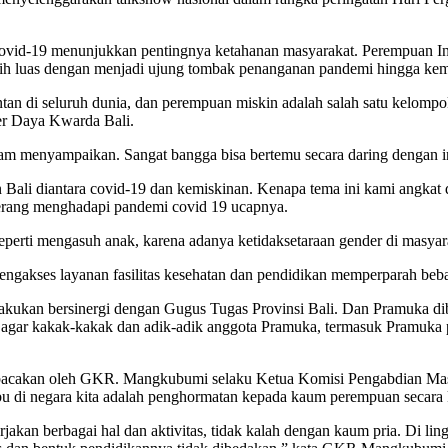
ovid-19 menunjukkan pentingnya ketahanan masyarakat. Perempuan In
k lebih luas dengan menjadi ujung tombak penanganan pandemi hingga k
n di seluruh dunia, dan perempuan miskin adalah salah satu kelompo
er Daya Kwarda Bali.
m menyampaikan. Sangat bangga bisa bertemu secara daring dengan in
i diantara covid-19 dan kemiskinan. Kenapa tema ini kami angkat di s
erang menghadapi pandemi covid 19 ucapnya.
perti mengasuh anak, karena adanya ketidaksetaraan gender di masyar
mengakses layanan fasilitas kesehatan dan pendidikan memperparah beb
akukan bersinergi dengan Gugus Tugas Provinsi Bali. Dan Pramuka di
n agar kakak-kakak dan adik-adik anggota Pramuka, termasuk Pramuka 
acakan oleh GKR. Mangkubumi selaku Ketua Komisi Pengabdian Masy
Ibu di negara kita adalah penghormatan kepada kaum perempuan secara 
akan berbagai hal dan aktivitas, tidak kalah dengan kaum pria. Di l