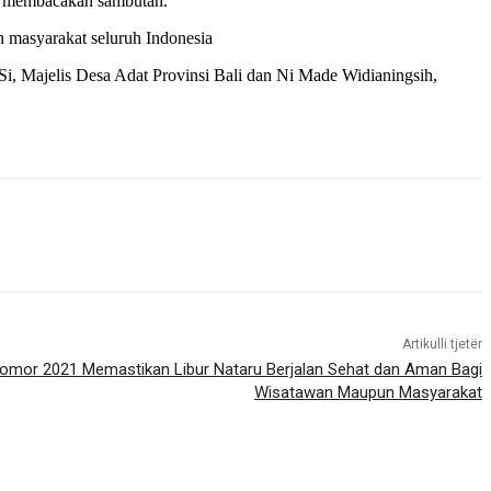
mi membacakan sambutan.
 masyarakat seluruh Indonesia
i, Majelis Desa Adat Provinsi Bali dan Ni Made Widianingsih,
Artikulli tjetër
Nomor 2021 Memastikan Libur Nataru Berjalan Sehat dan Aman Bagi
Wisatawan Maupun Masyarakat