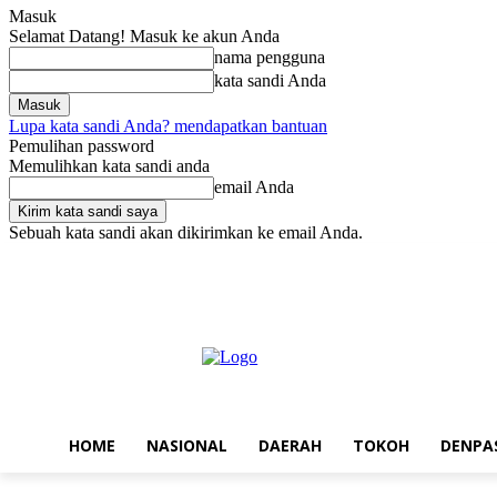
Masuk
Selamat Datang! Masuk ke akun Anda
nama pengguna
kata sandi Anda
Lupa kata sandi Anda? mendapatkan bantuan
Pemulihan password
Memulihkan kata sandi anda
email Anda
Sebuah kata sandi akan dikirimkan ke email Anda.
Kamis, Agustus 6, 2026
Masuk / Bergabung
Home
Nasional
Da
HOME
NASIONAL
DAERAH
TOKOH
DENPA