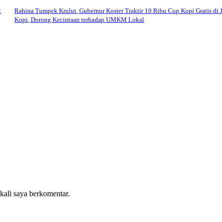
t
Rahina Tumpek Krulut, Gubernur Koster Traktir 10 Ribu Cup Kopi Gratis di 
Kopi, Dorong Kecintaan terhadap UMKM Lokal
 kali saya berkomentar.