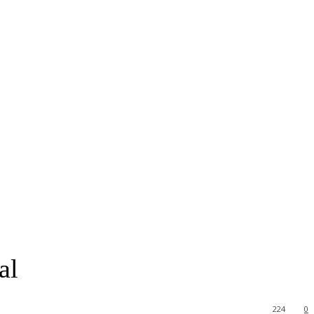
al
224
0