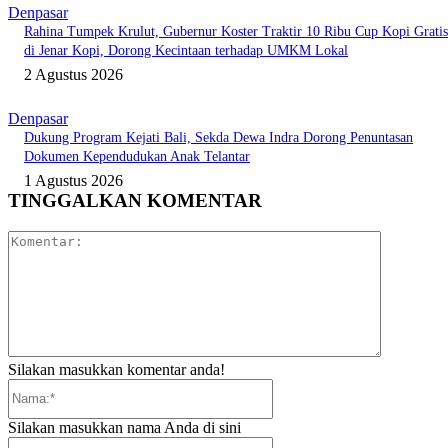
Denpasar
Rahina Tumpek Krulut, Gubernur Koster Traktir 10 Ribu Cup Kopi Gratis
di Jenar Kopi, Dorong Kecintaan terhadap UMKM Lokal
2 Agustus 2026
Denpasar
Dukung Program Kejati Bali, Sekda Dewa Indra Dorong Penuntasan
Dokumen Kependudukan Anak Telantar
1 Agustus 2026
TINGGALKAN KOMENTAR
Komentar:
Silakan masukkan komentar anda!
Nama:*
Silakan masukkan nama Anda di sini
Email:*