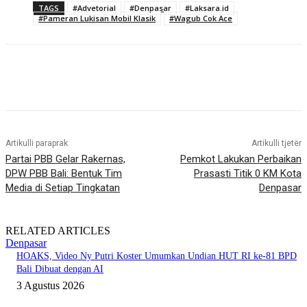
TAGS
#Advetorial
#Denpasar
#Laksara.id
#Pameran Lukisan Mobil Klasik
#Wagub Cok Ace
Artikulli paraprak
Artikulli tjetër
Partai PBB Gelar Rakernas,
Pemkot Lakukan Perbaikan
DPW PBB Bali: Bentuk Tim
Prasasti Titik 0 KM Kota
Media di Setiap Tingkatan
Denpasar
RELATED ARTICLES
Denpasar
HOAKS, Video Ny Putri Koster Umumkan Undian HUT RI ke-81 BPD
Bali Dibuat dengan AI
3 Agustus 2026