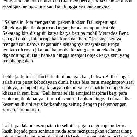
terobosan pameran lukisan ini bisa memperkaya khazanah seni Bali
sekaligus mempromosikan Bali hingga ke mancanegara.
“Selama ini kita mengetahui pakem lukisan Bali seperti apa.
Objeknya jika tidak pemandangan, benda maupun abstrak.
Sekarang kita disuguhi karya-karya berupa mobil Mercedes-Benz
sebagai objek, ini merupakan lompatan baru,” jelasnya seraya
mengatakan bahwa bagaimana senangnya masyarakat Eropa
terutama Jerman jika melihat mobil kebanggaan mereka begitu
digandrungi di Bali bahkan hingga menjadi objek karya seni yang
membanggakan.
Lebih jauh, tokoh Puri Ubud ini mengatakan, bahwa Bali sebagai
salah satu pusat kebudayaan dunia harus bisa terus mengimprovisasi
seninya, memperbanyak karya bahkan yang semakin memperkaya
khazanah seni kita. “Bali harus selalu emnjadi inspirasi bagi para
seniman, tidak hanya di rumah sendiri, bahkan hingga ke luar. Jika
kesenian di sini terus berkembang seiring dengan perkembangan
zaman,” imbuhnya.
Tak lupa dalam kesempatan tersebut ia juga mengucapkan terima
kasih kepada para seniman muda serta mengucapkan selamat ulang
tahun kepada perkumpulan mobil klasik. Ia mengatakan merkipun di