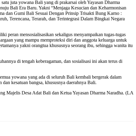
 satu juta yowana Bali yang di prakarsai oleh Yayasan Dharma
nuju Bali Era Baru. Yakni “Menjaga Kesucian dan Keharmonisan
a dan Gumi Bali Sesuai Dengan Prinsip Trisakti Bung Karno :
ruh, Terencana, Terarah, dan Terintegrasi Dalam Bingkai Negara
liki peran mensosialisasikan sekaligus menyampaikan tugas-tugas
luargaan yang mampu memproteksi diri dan anggota keluarga untuk
pertamanya yakni orangtua khususnya seorang ibu, sehingga wanita itu
uhannya di tengah keberagaman, dan sosialisasi ini akan terus di
semua yowana yang ada di seluruh Bali kembali bergerak dalam
n dan kesatuan bangsa, khususnya daerahnya Bali.
Agung Majelis Desa Adat Bali dan Ketua Yayasan Dharma Naradha. (LA