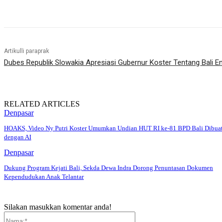
Bagikan
Artikulli paraprak
Dubes Republik Slowakia Apresiasi Gubernur Koster Tentang Bali En
RELATED ARTICLES
Denpasar
HOAKS, Video Ny Putri Koster Umumkan Undian HUT RI ke-81 BPD Bali Dibua
dengan AI
Denpasar
Dukung Program Kejati Bali, Sekda Dewa Indra Dorong Penuntasan Dokumen
Kependudukan Anak Telantar
Silakan masukkan komentar anda!
Nama:*