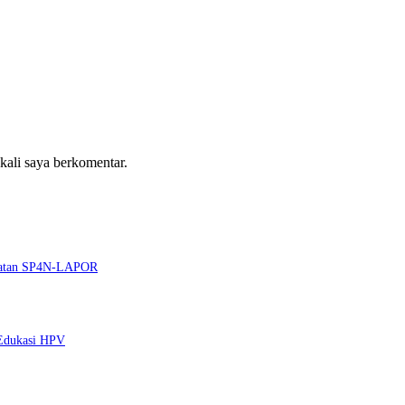
 kali saya berkomentar.
guatan SP4N-LAPOR
 Edukasi HPV