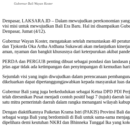
Gubernur Bali Wayan Koster
Denpasar, LAKSARA.ID – Dalam mewujudkan perekonomian yang seimb
visi misi untuk mewujudkan Bali Era Baru. Hal ini disampaikan Gub
Denpasar, Jumat (4/12).
Gubernur Wayan Koster, mengatakan setelah menuntaskan 40 peratura
dan Tjokorda Oka Artha Ardhana Sukawati akan melanjutkan kinerjan
aman, nyaman dan bangkit khususnya dari keterpurukan akibat pand
PERDA dan PERGUB penting dibuat sebagai pondasi dan landasan p
jelas agar tidak ada ketimpangan dan penyimpangan di kemudian hari
Sejumlah visi yang ingin diwujudkan dalam perencanaan pembangunan
dikeluarkan dapat dipertanggungjawabkan kepada masyarakat luas dan 
Gubernur Bali yang juga berkedudukan sebagai Ketua DPD PDI Perju
telah diresmikan Pusat menjadi contoh positif bagi 7 (tujuh) daerah 
satu mitra pemerintah daerah dalam rangka menangani wilayah kabupa
Dengan diaktifkannya Paiketan Krama Istri (PAKIS) Provinsi Bali da
sebagai warga Bali yang berdomisili di Bali untuk sama-sama menjaga
dipelihara demi keutuhan NKRI dan Bhinneka Tunggal Ika yang kok