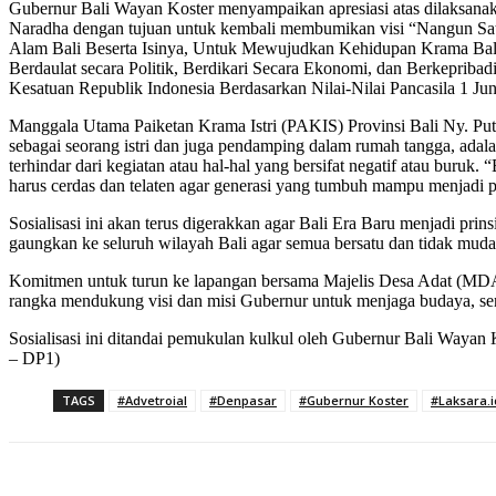
Gubernur Bali Wayan Koster menyampaikan apresiasi atas dilaksanak
Naradha dengan tujuan untuk kembali membumikan visi “Nangun Sat
Alam Bali Beserta Isinya, Untuk Mewujudkan Kehidupan Krama Bali
Berdaulat secara Politik, Berdikari Secara Ekonomi, dan Berkeprib
Kesatuan Republik Indonesia Berdasarkan Nilai-Nilai Pancasila 1 Jun
Manggala Utama Paiketan Krama Istri (PAKIS) Provinsi Bali Ny. Putr
sebagai seorang istri dan juga pendamping dalam rumah tangga, ada
terhindar dari kegiatan atau hal-hal yang bersifat negatif atau buru
harus cerdas dan telaten agar generasi yang tumbuh mampu menjadi pu
Sosialisasi ini akan terus digerakkan agar Bali Era Baru menjadi prin
gaungkan ke seluruh wilayah Bali agar semua bersatu dan tidak muda
Komitmen untuk turun ke lapangan bersama Majelis Desa Adat (MDA)
rangka mendukung visi dan misi Gubernur untuk menjaga budaya, seni
Sosialisasi ini ditandai pemukulan kulkul oleh Gubernur Bali Waya
– DP1)
TAGS
#Advetroial
#Denpasar
#Gubernur Koster
#Laksara.i