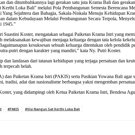
an dan ditumbuhkannya lagi gerakan satu juta Krama Bali dan gerakan
 Kerthi Loka Bali” melalui Pola Pembangunan Semesta Berencana Me
 Yang Sejahtera dan Bahagia, Sakala-Niskala Menuju Kehidupan Kram
adian dalam Kebudayaan Melalui Pembangunan Secara Terpola, Menyelu
i 1945.”
i Suastini Koster, mengatakan sebagai Paiketan Krama Istri yang memi
lah melaksanakan kewajiban menjaga keluarga dengan tata kelola keke
k. “Bagaimanapun kesuksesan sebuah keluarga ditentukan oleh pendidik 
tra-putri dengan karakter yang mandiri,” kata Ny. Putri Koster.
sip dan landasan dari tatanan kehidupan yang terjaga persatuan dan keut
h terpecah belah.
 dan Paiketan Krama Istri (PAKIS) serta Pasikian Yowana Bali agar 
, tradisi, adat dan nasionalisme berbangsa yakni mengemban persatua
n Koster, yang didampingi oleh Ketua Paiketan Krama Istri, Bendesa 
d
#PAKIS
#Visi Nangun Sat Kerthi Loka Bali