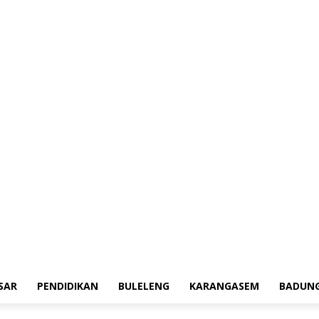
erah
Tokoh
Denpasar
Pendidikan
Buleleng
Karangasem
Badung
Ad
SAR
PENDIDIKAN
BULELENG
KARANGASEM
BADUN