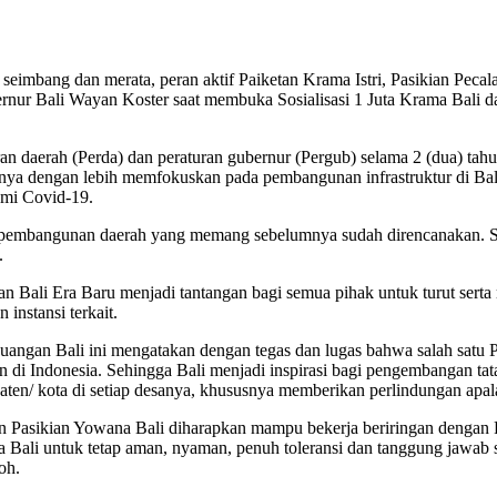
ang dan merata, peran aktif Paiketan Krama Istri, Pasikian Pecala
ernur Bali Wayan Koster saat membuka Sosialisasi 1 Juta Krama Bali 
n daerah (Perda) dan peraturan gubernur (Pergub) selama 2 (dua) ta
ya dengan lebih memfokuskan pada pembangunan infrastruktur di Bali
emi Covid-19.
embangunan daerah yang memang sebelumnya sudah direncanakan. Seh
.
 Bali Era Baru menjadi tantangan bagi semua pihak untuk turut serta
instansi terkait.
angan Bali ini mengatakan dengan tegas dan lugas bahwa salah satu 
lain di Indonesia. Sehingga Bali menjadi inspirasi bagi pengembangan t
ten/ kota di setiap desanya, khususnya memberikan perlindungan apal
n Pasikian Yowana Bali diharapkan mampu bekerja beriringan dengan P
 Bali untuk tetap aman, nyaman, penuh toleransi dan tanggung jawab se
oh.