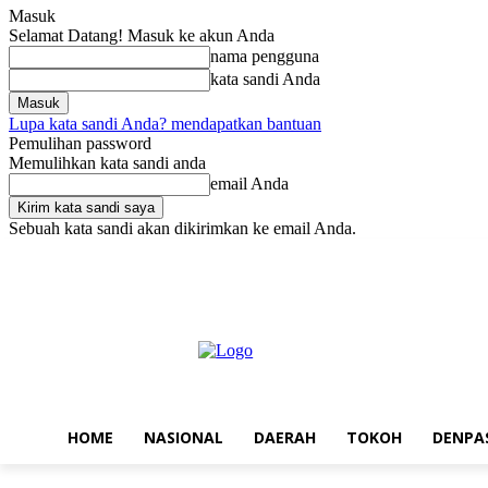
Masuk
Selamat Datang! Masuk ke akun Anda
nama pengguna
kata sandi Anda
Lupa kata sandi Anda? mendapatkan bantuan
Pemulihan password
Memulihkan kata sandi anda
email Anda
Sebuah kata sandi akan dikirimkan ke email Anda.
Jumat, Agustus 7, 2026
Masuk / Bergabung
Home
Nasional
Da
HOME
NASIONAL
DAERAH
TOKOH
DENPA