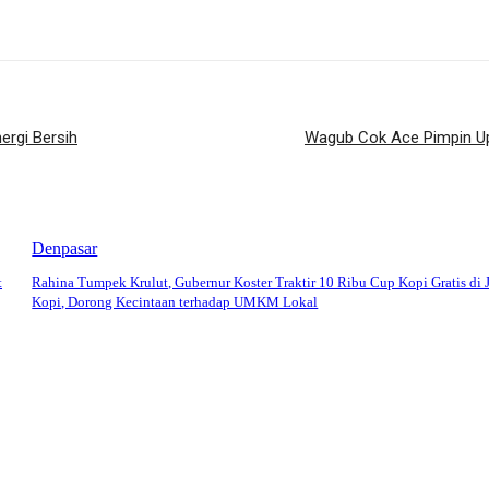
ergi Bersih
Wagub Cok Ace Pimpin Up
Denpasar
t
Rahina Tumpek Krulut, Gubernur Koster Traktir 10 Ribu Cup Kopi Gratis di 
Kopi, Dorong Kecintaan terhadap UMKM Lokal