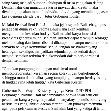
saing yang menjadi sumber kehidupan di masa yang akan datang.
Dengan lahir dan munculnya karya inovatif dan kreatif, maka
diyakini juga akan muncul individu-individu yang memiliki gagasan
kaya dengan ide-ide baru,” tutur Gubernur Koster.
Melalui Festival Seni Bali Jani maka jejak sejarah Bali sebagai pusat
peradaban dunia yakni Padma Bhuawana akan kembali
mengukuhkan kesenian budaya Bali melalui karya inovasi dan
kreativitas generasi muda, seniman, kurator dapat terwujud sehingga
melalui dialog dan forum diskusi diharapkan mampu menumbuhkan
semakin baiknya komunikasi seni di tengah masyarakat yang
heterogen, sekaligus menjadikan sejumlah pihak terkait dapat
menjadi semakin terbuka dan akomodatif dalam berkoordinasi
dengan seniman.
“Gunakan panggung ini dengan maksimal untuk
mengkolaborasikan kesenian secara kolektif dan berkelompok
sehingga mutu dan kualitas yang tampil juga mampu berdaya saing
di tingkat yang lebih tinggi,” kata Gubernur Koster.
Gubernur Bali Wayan Koster yang juga Ketua DPD PDI
Perjuangan Provinsi Bali menambahkan bahwa salah satu ciri
peradaban bangsa yang maju adalah banyaknya penulis buku yang
berkualitas yang lahir di daerah tertentu. Dan pihaknya meminta
agar pada pelaksanaan Festival Seni Bali Jani yang ketiga di tahun