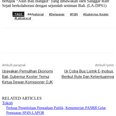
bertajuk “Alun Bali Bangkit” yang dibawakan oleh Sanggar Rare
Sejati berkolaborasi dengan sejumlah seniman Bali. (LA-DPS1)
TAGS
#Advetorial
#Denpasar
#FSBJ
#Gubernur Koster
#Laksara.id
Artikulli paraprak
Artikulli tjetër
Upayakan Pemulihan Ekonomi
Uji Coba Bus Listrik E-Inobus,
Bali, Gubernur Koster Temui
Berikut Rute Dan Ketentuannya
Ketua Dewan Komisioner OJK
RELATED ARTICLES
Tokoh
Perkuat Pengelolaan Pengaduan Publik, Kementerian PANRB Gelar
Penguatan SP4N-LAPOR