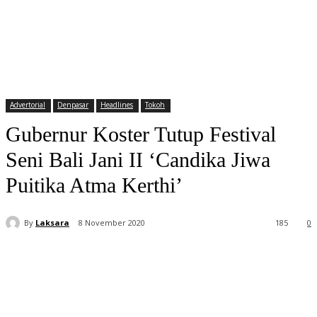
Advertorial
Denpasar
Headlines
Tokoh
Gubernur Koster Tutup Festival
Seni Bali Jani II ‘Candika Jiwa
Puitika Atma Kerthi’
By
Laksara
8 November 2020
185
0