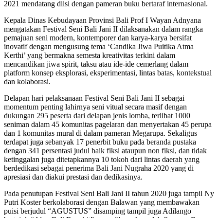
2021 mendatang diisi dengan pameran buku bertaraf internasional.
Kepala Dinas Kebudayaan Provinsi Bali Prof I Wayan Adnyana
mengatakan Festival Seni Bali Jani II dilaksanakan dalam rangka
pemajuan seni modern, kontemporer dan karya-karya bersifat
inovatif dengan mengusung tema ‘Candika Jiwa Puitika Atma
Kerthi’ yang bermakna semesta kreativitas terkini dalam
mencandikan jiwa spirit, taksu atau ide-ide cemerlang dalam
platform konsep eksplorasi, eksperimentasi, lintas batas, kontekstual
dan kolaborasi.
Delapan hari pelaksanaan Festival Seni Bali Jani II sebagai
momentum penting lahirnya seni vitual secara masif dengan
dukungan 295 peserta dari delapan jenis lomba, terlibat 1000
seniman dalam 45 komunitas pagelaran dan menyertakan 45 perupa
dan 1 komunitas mural di dalam pameran Megarupa. Sekaligus
terdapat juga sebanyak 17 penerbit buku pada beranda pustaka
dengan 341 persentasi judul baik fiksi ataupun non fiksi, dan tidak
ketinggalan juga ditetapkannya 10 tokoh dari lintas daerah yang
berdedikasi sebagai penerima Bali Jani Nugraha 2020 yang di
apresiasi dan diakui prestasi dan dedikasinya.
Pada penutupan Festival Seni Bali Jani II tahun 2020 juga tampil Ny
Putri Koster berkolaborasi dengan Balawan yang membawakan
puisi berjudul “AGUSTUS” disamping tampil juga Adilango