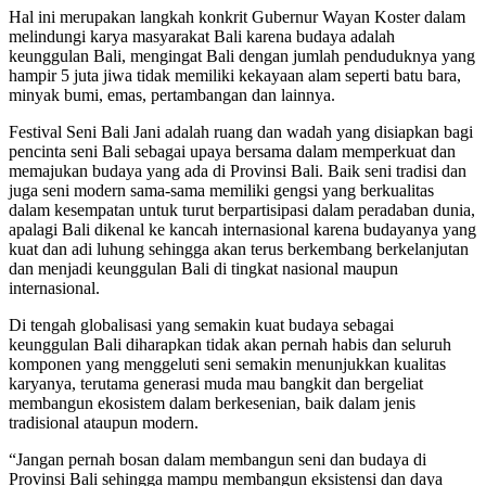
Hal ini merupakan langkah konkrit Gubernur Wayan Koster dalam
melindungi karya masyarakat Bali karena budaya adalah
keunggulan Bali, mengingat Bali dengan jumlah penduduknya yang
hampir 5 juta jiwa tidak memiliki kekayaan alam seperti batu bara,
minyak bumi, emas, pertambangan dan lainnya.
Festival Seni Bali Jani adalah ruang dan wadah yang disiapkan bagi
pencinta seni Bali sebagai upaya bersama dalam memperkuat dan
memajukan budaya yang ada di Provinsi Bali. Baik seni tradisi dan
juga seni modern sama-sama memiliki gengsi yang berkualitas
dalam kesempatan untuk turut berpartisipasi dalam peradaban dunia,
apalagi Bali dikenal ke kancah internasional karena budayanya yang
kuat dan adi luhung sehingga akan terus berkembang berkelanjutan
dan menjadi keunggulan Bali di tingkat nasional maupun
internasional.
Di tengah globalisasi yang semakin kuat budaya sebagai
keunggulan Bali diharapkan tidak akan pernah habis dan seluruh
komponen yang menggeluti seni semakin menunjukkan kualitas
karyanya, terutama generasi muda mau bangkit dan bergeliat
membangun ekosistem dalam berkesenian, baik dalam jenis
tradisional ataupun modern.
“Jangan pernah bosan dalam membangun seni dan budaya di
Provinsi Bali sehingga mampu membangun eksistensi dan daya