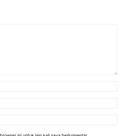
Nama:*
Email:*
Website:
rowser ini untuk lain kali saya berkomentar.