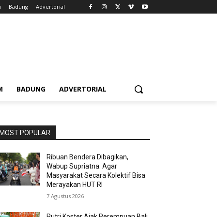
m
Badung
Advertorial
M
BADUNG
ADVERTORIAL
MOST POPULAR
Ribuan Bendera Dibagikan,
Wabup Supriatna: Agar
Masyarakat Secara Kolektif Bisa
Merayakan HUT RI
7 Agustus 2026
Putri Koster Ajak Perempuan Bali