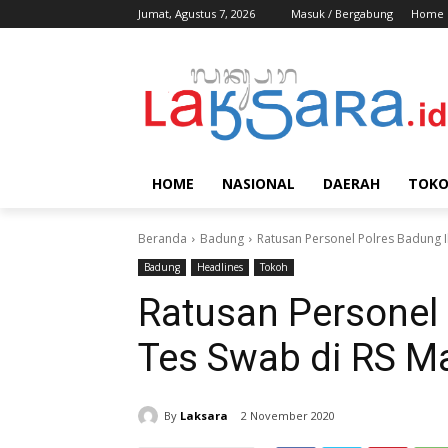
Jumat, Agustus 7, 2026
Masuk / Bergabung
Home
HOME
NASIONAL
DAERAH
TOK
Beranda
Badung
Ratusan Personel Polres Badung 
Badung
Headlines
Tokoh
Ratusan Personel 
Tes Swab di RS 
By
Laksara
2 November 2020