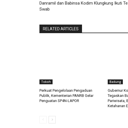
Danramil dan Babinsa Kodim Klungkung Ikuti T
Swab
RELATED ARTICLES
Tokoh
Badung
Perkuat Pengelolaan Pengaduan
Gubernur Ko
Publik, Kementerian PANRB Gelar
Tegaskan B
Penguatan SP4N-LAPOR
Pariwisata,
Ketahanan E