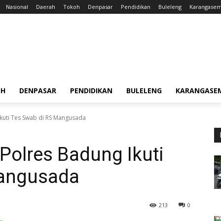
Nasional
Daerah
Tokoh
Denpasar
Pendidikan
Buleleng
Karangase
OH
DENPASAR
PENDIDIKAN
BULELENG
KARANGASE
Ikuti Tes Swab di RS Mangusada
Polres Badung Ikuti
Mangusada
213
0