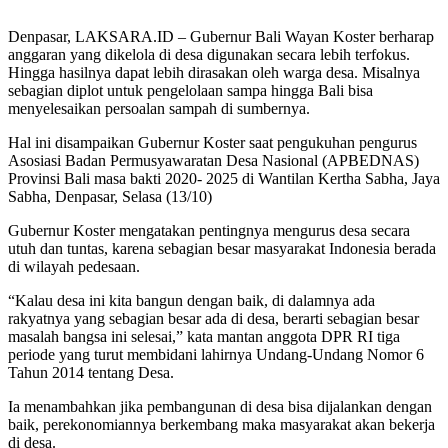
Denpasar, LAKSARA.ID – Gubernur Bali Wayan Koster berharap
anggaran yang dikelola di desa digunakan secara lebih terfokus.
Hingga hasilnya dapat lebih dirasakan oleh warga desa. Misalnya
sebagian diplot untuk pengelolaan sampa hingga Bali bisa
menyelesaikan persoalan sampah di sumbernya.
Hal ini disampaikan Gubernur Koster saat pengukuhan pengurus
Asosiasi Badan Permusyawaratan Desa Nasional (APBEDNAS)
Provinsi Bali masa bakti 2020- 2025 di Wantilan Kertha Sabha, Jaya
Sabha, Denpasar, Selasa (13/10)
Gubernur Koster mengatakan pentingnya mengurus desa secara
utuh dan tuntas, karena sebagian besar masyarakat Indonesia berada
di wilayah pedesaan.
“Kalau desa ini kita bangun dengan baik, di dalamnya ada
rakyatnya yang sebagian besar ada di desa, berarti sebagian besar
masalah bangsa ini selesai,” kata mantan anggota DPR RI tiga
periode yang turut membidani lahirnya Undang-Undang Nomor 6
Tahun 2014 tentang Desa.
Ia menambahkan jika pembangunan di desa bisa dijalankan dengan
baik, perekonomiannya berkembang maka masyarakat akan bekerja
di desa.