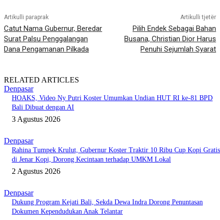
Artikulli paraprak
Artikulli tjetër
Catut Nama Gubernur, Beredar
Pilih Endek Sebagai Bahan
Surat Palsu Penggalangan
Busana, Christian Dior Harus
Dana Pengamanan Pilkada
Penuhi Sejumlah Syarat
RELATED ARTICLES
Denpasar
HOAKS, Video Ny Putri Koster Umumkan Undian HUT RI ke-81 BPD
Bali Dibuat dengan AI
3 Agustus 2026
Denpasar
Rahina Tumpek Krulut, Gubernur Koster Traktir 10 Ribu Cup Kopi Gratis
di Jenar Kopi, Dorong Kecintaan terhadap UMKM Lokal
2 Agustus 2026
Denpasar
Dukung Program Kejati Bali, Sekda Dewa Indra Dorong Penuntasan
Dokumen Kependudukan Anak Telantar