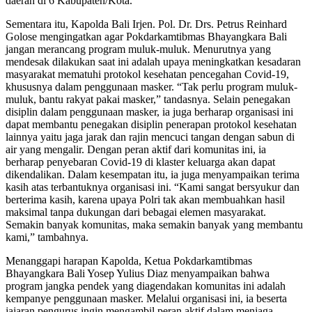
daerah di 6 Kabupaten/Kota.
Sementara itu, Kapolda Bali Irjen. Pol. Dr. Drs. Petrus Reinhard
Golose mengingatkan agar Pokdarkamtibmas Bhayangkara Bali
jangan merancang program muluk-muluk. Menurutnya yang
mendesak dilakukan saat ini adalah upaya meningkatkan kesadaran
masyarakat mematuhi protokol kesehatan pencegahan Covid-19,
khususnya dalam penggunaan masker. “Tak perlu program muluk-
muluk, bantu rakyat pakai masker,” tandasnya. Selain penegakan
disiplin dalam penggunaan masker, ia juga berharap organisasi ini
dapat membantu penegakan disiplin penerapan protokol kesehatan
lainnya yaitu jaga jarak dan rajin mencuci tangan dengan sabun di
air yang mengalir. Dengan peran aktif dari komunitas ini, ia
berharap penyebaran Covid-19 di klaster keluarga akan dapat
dikendalikan. Dalam kesempatan itu, ia juga menyampaikan terima
kasih atas terbantuknya organisasi ini. “Kami sangat bersyukur dan
berterima kasih, karena upaya Polri tak akan membuahkan hasil
maksimal tanpa dukungan dari bebagai elemen masyarakat.
Semakin banyak komunitas, maka semakin banyak yang membantu
kami,” tambahnya.
Menanggapi harapan Kapolda, Ketua Pokdarkamtibmas
Bhayangkara Bali Yosep Yulius Diaz menyampaikan bahwa
program jangka pendek yang diagendakan komunitas ini adalah
kempanye penggunaan masker. Melalui organisasi ini, ia beserta
jajaran pengurus ingin mengambil peran aktif dalam menjaga