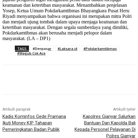
keamanan dan ketertiban masyarakat. Menambahkan penjelasan
Yosep, Ketua Umum Pokdarkamtibmas Bhayangkara Pusat Heru
Riyadi menyampaikan bahwa organisasi ini merupakan mitra Polri
dan menjadi ujung tombak dalam upaya menjaga keamanan dan
ketertiban masyarakat. Dengan segala sumberdaya yang dimiliki,
Pokdarkamtibmas akan berusaha menjadi pelopor dalam
masyarakat. (LA – DP1)
TAGS
#Denpasar
#Laksara.id
#Pokdarkamtibmas
#Wagub Cok Ace
Artikulli paraprak
Artikulli tjetër
Kadis Kominfos Gede Pramana
Kapolres Gianyar Salurkan
Ikuti Monev KIP Tahapan
Bantuan Dari Kapolda Bali
Pemeringkatan Badan Publik
Kepada Personel Pelayanan Di
Polres Gianyar