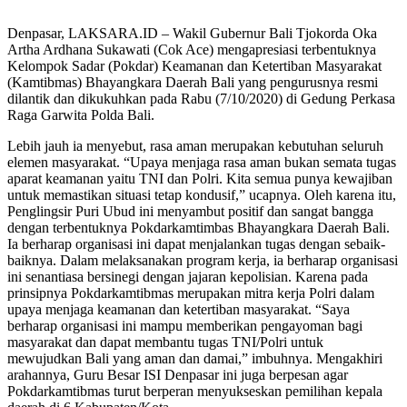
Denpasar, LAKSARA.ID – Wakil Gubernur Bali Tjokorda Oka
Artha Ardhana Sukawati (Cok Ace) mengapresiasi terbentuknya
Kelompok Sadar (Pokdar) Keamanan dan Ketertiban Masyarakat
(Kamtibmas) Bhayangkara Daerah Bali yang pengurusnya resmi
dilantik dan dikukuhkan pada Rabu (7/10/2020) di Gedung Perkasa
Raga Garwita Polda Bali.
Lebih jauh ia menyebut, rasa aman merupakan kebutuhan seluruh
elemen masyarakat. “Upaya menjaga rasa aman bukan semata tugas
aparat keamanan yaitu TNI dan Polri. Kita semua punya kewajiban
untuk memastikan situasi tetap kondusif,” ucapnya. Oleh karena itu,
Penglingsir Puri Ubud ini menyambut positif dan sangat bangga
dengan terbentuknya Pokdarkamtimbas Bhayangkara Daerah Bali.
Ia berharap organisasi ini dapat menjalankan tugas dengan sebaik-
baiknya. Dalam melaksanakan program kerja, ia berharap organisasi
ini senantiasa bersinegi dengan jajaran kepolisian. Karena pada
prinsipnya Pokdarkamtibmas merupakan mitra kerja Polri dalam
upaya menjaga keamanan dan ketertiban masyarakat. “Saya
berharap organisasi ini mampu memberikan pengayoman bagi
masyarakat dan dapat membantu tugas TNI/Polri untuk
mewujudkan Bali yang aman dan damai,” imbuhnya. Mengakhiri
arahannya, Guru Besar ISI Denpasar ini juga berpesan agar
Pokdarkamtibmas turut berperan menyukseskan pemilihan kepala