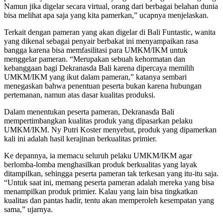
Namun jika digelar secara virtual, orang dari berbagai belahan dunia
bisa melihat apa saja yang kita pamerkan,” ucapnya menjelaskan.
Terkait dengan pameran yang akan digelar di Bali Funtastic, wanita
yang dikenal sebagai penyair berbakat ini menyampaikan rasa
bangga karena bisa memfasilitasi para UMKM/IKM untuk
menggelar pameran. “Merupakan sebuah kehormatan dan
kebanggaan bagi Dekranasda Bali karena dipercaya memilih
UMKM/IKM yang ikut dalam pameran,” katanya sembari
menegaskan bahwa penentuan peserta bukan karena hubungan
pertemanan, namun atas dasar kualitas produksi.
Dalam menentukan peserta pameran, Dekranasda Bali
mempertimbangkan kualitas produk yang dipasarkan pelaku
UMKM/IKM. Ny Putri Koster menyebut, produk yang dipamerkan
kali ini adalah hasil kerajinan berkualitas primier.
Ke depannya, ia memacu seluruh pelaku UMKM/IKM agar
berlomba-lomba menghasilkan produk berkualitas yang layak
ditampilkan, sehingga peserta pameran tak terkesan yang itu-itu saja.
“Untuk saat ini, memang peserta pameran adalah mereka yang bisa
menampilkan produk primier. Kalau yang lain bisa tingkatkan
kualitas dan pantas hadir, tentu akan memperoleh kesempatan yang
sama,” ujarnya.