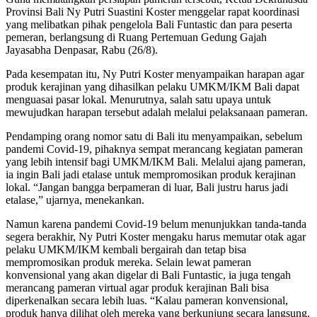
Provinsi Bali Ny Putri Suastini Koster menggelar rapat koordinasi
yang melibatkan pihak pengelola Bali Funtastic dan para peserta
pemeran, berlangsung di Ruang Pertemuan Gedung Gajah
Jayasabha Denpasar, Rabu (26/8).
Pada kesempatan itu, Ny Putri Koster menyampaikan harapan agar
produk kerajinan yang dihasilkan pelaku UMKM/IKM Bali dapat
menguasai pasar lokal. Menurutnya, salah satu upaya untuk
mewujudkan harapan tersebut adalah melalui pelaksanaan pameran.
Pendamping orang nomor satu di Bali itu menyampaikan, sebelum
pandemi Covid-19, pihaknya sempat merancang kegiatan pameran
yang lebih intensif bagi UMKM/IKM Bali. Melalui ajang pameran,
ia ingin Bali jadi etalase untuk mempromosikan produk kerajinan
lokal. “Jangan bangga berpameran di luar, Bali justru harus jadi
etalase,” ujarnya, menekankan.
Namun karena pandemi Covid-19 belum menunjukkan tanda-tanda
segera berakhir, Ny Putri Koster mengaku harus memutar otak agar
pelaku UMKM/IKM kembali bergairah dan tetap bisa
mempromosikan produk mereka. Selain lewat pameran
konvensional yang akan digelar di Bali Funtastic, ia juga tengah
merancang pameran virtual agar produk kerajinan Bali bisa
diperkenalkan secara lebih luas. “Kalau pameran konvensional,
produk hanya dilihat oleh mereka yang berkunjung secara langsung.