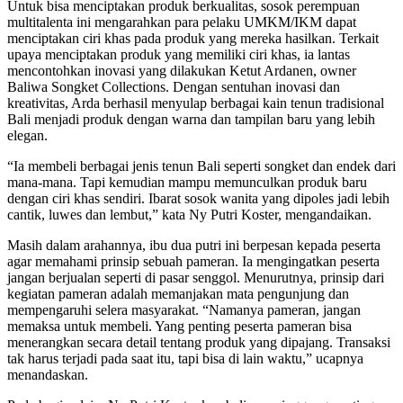
Untuk bisa menciptakan produk berkualitas, sosok perempuan
multitalenta ini mengarahkan para pelaku UMKM/IKM dapat
menciptakan ciri khas pada produk yang mereka hasilkan. Terkait
upaya menciptakan produk yang memiliki ciri khas, ia lantas
mencontohkan inovasi yang dilakukan Ketut Ardanen, owner
Baliwa Songket Collections. Dengan sentuhan inovasi dan
kreativitas, Arda berhasil menyulap berbagai kain tenun tradisional
Bali menjadi produk dengan warna dan tampilan baru yang lebih
elegan.
“Ia membeli berbagai jenis tenun Bali seperti songket dan endek dari
mana-mana. Tapi kemudian mampu memunculkan produk baru
dengan ciri khas sendiri. Ibarat sosok wanita yang dipoles jadi lebih
cantik, luwes dan lembut,” kata Ny Putri Koster, mengandaikan.
Masih dalam arahannya, ibu dua putri ini berpesan kepada peserta
agar memahami prinsip sebuah pameran. Ia mengingatkan peserta
jangan berjualan seperti di pasar senggol. Menurutnya, prinsip dari
kegiatan pameran adalah memanjakan mata pengunjung dan
mempengaruhi selera masyarakat. “Namanya pameran, jangan
memaksa untuk membeli. Yang penting peserta pameran bisa
menerangkan secara detail tentang produk yang dipajang. Transaksi
tak harus terjadi pada saat itu, tapi bisa di lain waktu,” ucapnya
menandaskan.