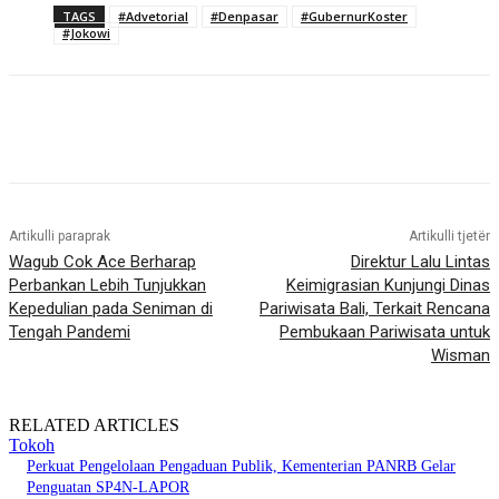
TAGS
#Advetorial
#Denpasar
#GubernurKoster
#Jokowi
Artikulli paraprak
Artikulli tjetër
Wagub Cok Ace Berharap
Direktur Lalu Lintas
Perbankan Lebih Tunjukkan
Keimigrasian Kunjungi Dinas
Kepedulian pada Seniman di
Pariwisata Bali, Terkait Rencana
Tengah Pandemi
Pembukaan Pariwisata untuk
Wisman
RELATED ARTICLES
Tokoh
Perkuat Pengelolaan Pengaduan Publik, Kementerian PANRB Gelar
Penguatan SP4N-LAPOR