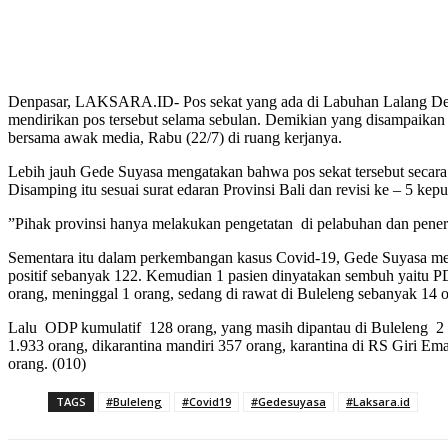
Denpasar, LAKSARA.ID- Pos sekat yang ada di Labuhan Lalang Desa 
mendirikan pos tersebut selama sebulan. Demikian yang disampaikan
bersama awak media, Rabu (22/7) di ruang kerjanya.
Lebih jauh Gede Suyasa mengatakan bahwa pos sekat tersebut secara pr
Disamping itu sesuai surat edaran Provinsi Bali dan revisi ke – 5 kep
”Pihak provinsi hanya melakukan pengetatan di pelabuhan dan penera
Sementara itu dalam perkembangan kasus Covid-19, Gede Suyasa mem
positif sebanyak 122. Kemudian 1 pasien dinyatakan sembuh yaitu P
orang, meninggal 1 orang, sedang di rawat di Buleleng sebanyak 14
Lalu ODP kumulatif 128 orang, yang masih dipantau di Buleleng 2 o
1.933 orang, dikarantina mandiri 357 orang, karantina di RS Giri Ema
orang. (010)
TAGS
#Buleleng
#Covid19
#Gedesuyasa
#Laksara.id