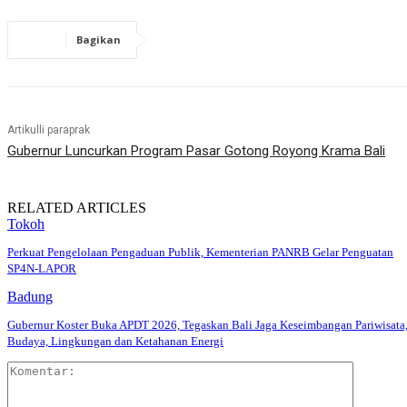
Bagikan
Artikulli paraprak
Gubernur Luncurkan Program Pasar Gotong Royong Krama Bali
RELATED ARTICLES
Tokoh
Perkuat Pengelolaan Pengaduan Publik, Kementerian PANRB Gelar Penguatan
SP4N-LAPOR
Badung
Gubernur Koster Buka APDT 2026, Tegaskan Bali Jaga Keseimbangan Pariwisata
Budaya, Lingkungan dan Ketahanan Energi
Komentar