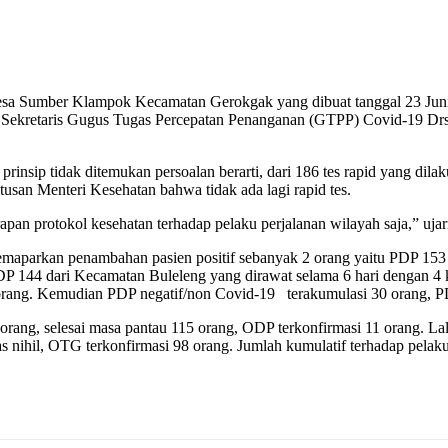
Sumber Klampok Kecamatan Gerokgak yang dibuat tanggal 23 Juni 2020
 Sekretaris Gugus Tugas Percepatan Penanganan (GTPP) Covid-19 Drs.
insip tidak ditemukan persoalan berarti, dari 186 tes rapid yang dila
utusan Menteri Kesehatan bahwa tidak ada lagi rapid tes.
pan protokol kesehatan terhadap pelaku perjalanan wilayah saja,” ujar
aparkan penambahan pasien positif sebanyak 2 orang yaitu PDP 153 
DP 144 dari Kecamatan Buleleng yang dirawat selama 6 hari dengan 4 
 orang. Kemudian PDP negatif/non Covid-19 terakumulasi 30 orang, PD
rang, selesai masa pantau 115 orang, ODP terkonfirmasi 11 orang. La
s nihil, OTG terkonfirmasi 98 orang. Jumlah kumulatif terhadap pelaku