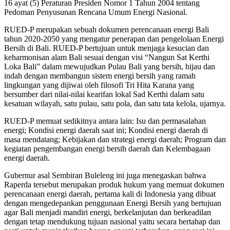
16 ayat (5) Peraturan Presiden Nomor 1 Tahun 2004 tentang
Pedoman Penyusunan Rencana Umum Energi Nasional.
RUED-P merupakan sebuah dokumen perencanaan energi Bali
tahun 2020-2050 yang mengatur penerapan dan pengelolaan Energi
Bersih di Bali. RUED-P bertujuan untuk menjaga kesucian dan
keharmonisan alam Bali sesuai dengan visi “Nangun Sat Kerthi
Loka Bali” dalam mewujudkan Pulau Bali yang bersih, hijau dan
indah dengan membangun sistem energi bersih yang ramah
lingkungan yang dijiwai oleh filosofi Tri Hita Karana yang
bersumber dari nilai-nilai kearifan lokal Sad Kerthi dalam satu
kesatuan wilayah, satu pulau, satu pola, dan satu tata kelola, ujarnya.
RUED-P memuat sedikitnya antara lain: Isu dan permasalahan
energi; Kondisi energi daerah saat ini; Kondisi energi daerah di
masa mendatang; Kebijakan dan strategi energi daerah; Program dan
kegiatan pengembangan energi bersih daerah dan Kelembagaan
energi daerah.
Gubernur asal Sembiran Buleleng ini juga menegaskan bahwa
Raperda tersebut merupakan produk hukum yang memuat dokumen
perencanaan energi daerah, pertama kali di Indonesia yang dibuat
dengan mengedepankan penggunaan Energi Bersih yang bertujuan
agar Bali menjadi mandiri energi, berkelanjutan dan berkeadilan
dengan tetap mendukung tujuan nasional yaitu secara bertahap dan