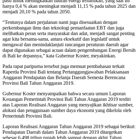
pasti untuk meningkatkan bauran energi terbarukan, yang saat ini
hanya 0,4 % akan meningkat menjadi 11,15 % pada tahun 2025 dan
menjadi 20,10 % pada tahun 2050.
“Tentunya dalam perjalanan nanti juga disesuaikan dengan
perkembangan ilmu dan teknologi pemanfaatan EBT dan juga
melibatkan peran serta masyarakat dan adat, menjadi sangat penting
agar kita bersama-sama, antara eksekutif dan legislatif untuk
mengawal dan menindaklanjuti rancangan peraturan daerah agar
dapat digunakan sebagai acuan dalam pengembangan Energi Bersih
di Bali ke depannya,” kata Gubernur Koster, meyakinkan.
Pada rapat paripurna tersebut juga memuat pembahasan terkait
Raperda Provinsi Bali tentang Pertanggungjawaban Pelaksanaan
Anggaran Pendapatan dan Belanja Daerah Semesta Berencana
Provinsi Bali Tahun Anggaran 2019.
Gubernur Koster menyampaikan bahwa secara umum Laporan
Keuangan Pemerintah Provinsi Bali Tahun Anggaran 2019 terdiri
atas Laporan Realisasi Anggaran yang menyajikan ikhtisar sumber,
alokasi dan penggunaan sumber daya ekonomi yang dikelola oleh
Pemerintah Provinsi Bali.
Laporan Realisasi Anggaran Tahun Anggaran 2019 sebagai berikut:
Pendapatan Daerah dalam Tahun Anggaran 2019 ditargetkan
sebesar 6,498 triliun rupiah lebih sampai dengan akhir Tahun