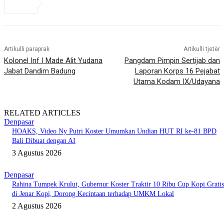
Artikulli paraprak
Artikulli tjetër
Kolonel Inf I Made Alit Yudana
Pangdam Pimpin Sertijab dan
Jabat Dandim Badung
Laporan Korps 16 Pejabat
Utama Kodam IX/Udayana
RELATED ARTICLES
Denpasar
HOAKS, Video Ny Putri Koster Umumkan Undian HUT RI ke-81 BPD
Bali Dibuat dengan AI
3 Agustus 2026
Denpasar
Rahina Tumpek Krulut, Gubernur Koster Traktir 10 Ribu Cup Kopi Gratis
di Jenar Kopi, Dorong Kecintaan terhadap UMKM Lokal
2 Agustus 2026