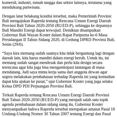
komersil, industri, rumah tangga dan sektor lainnya, terutama yang
mendukung pariwisata.
Dengan latar belakang kondisi tersebut, maka Pemerintah Provinsi
Bali mengajukan Raperda tentang Rencana Umum Energi Daerah
Provinsi Bali Tahun 2020-2050 (RUED-P), sehingga ke depannya
Bali Mandiri Energi dapat terwujud. Demikian disampaikan
Gubernur Bali Wayan Koster dalam Rapat Paripurna ke-6 Masa
Persidangan II Tahun Sidang 2020, di Gedung DPRD Provinsi Bali,
Senin (29/6).
“Saya kira memang sudah saatnya kita tidak bergantung lagi dengan
daerah lain, kita harus mandiri dalam energi bersih. Untuk itu, ini
memang sudah sangat mendesak dan perlu kita design secara
terencana agar kita juga bisa mengantisipasi tantangan di masa
mendatang. Jadi saya minta kerja sama dari anggota dewan agar
segera melakukan pembahasan terhadap Raperda ini yang kemudian
dapat kita ajukan ke pusat,” ujar Gubernur Koster yang juga selaku
Ketua DPD PDI Perjuangan Provinsi Bali.
Terkait Raperda tentang Rencana Umum Energi Daerah Provinsi
Bali Tahun 2020-2050 (RUED-P) yang menjadi salah satu topik
agenda pembahasan dalam sidang siang itu, Gubernur Koster
menyampaikan bahwa Raperda tersebut merupakan amanat Pasal 18
Undang-Undang Nomor 30 Tahun 2007 tentang Energi dan Pasal