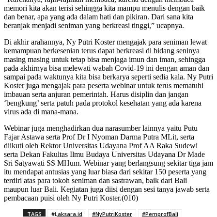
memori kita akan terisi sehingga kita mampu menulis dengan baik
dan benar, apa yang ada dalam hati dan pikiran. Dari sana kita
beranjak menjadi seniman yang berkreasi tinggi,” ucapnya.
Di akhir arahannya, Ny Putri Koster mengajak para seniman lewat
kemampuan berkesenian terus dapat berkreasi di bidang seninya
masing masing untuk tetap bisa menjaga imun dan iman, sehingga
pada akhirnya bisa melewati wabah Covid-19 ini dengan aman dan
sampai pada waktunya kita bisa berkarya seperti sedia kala. Ny Putri
Koster juga mengajak para peserta webinar untuk terus mematuhi
imbauan serta anjuran pemerintah. Harus disiplin dan jangan
‘bengkung’ serta patuh pada protokol kesehatan yang ada karena
virus ada di mana-mana.
Webinar juga menghadirkan dua narasumber lainnya yaitu Putu
Fajar Astawa serta Prof Dr I Nyoman Darma Putra MLit, serta
diikuti oleh Rektor Universitas Udayana Prof AA Raka Sudewi
serta Dekan Fakultas Ilmu Budaya Universitas Udayana Dr Made
Sri Satyawati SS MHum. Webinar yang berlangsung sekitar tiga jam
itu mendapat antusias yang luar biasa dari sekitar 150 peserta yang
terdiri atas para tokoh seniman dan sastrawan, baik dari Bali
maupun luar Bali. Kegiatan juga diisi dengan sesi tanya jawab serta
pembacaan puisi oleh Ny Putri Koster.(010)
TAGS
#Laksara.id
#NyPutriKoster
#PemprofBali