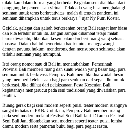
dilakukan dalam format yang berbeda. Kegiatan seni dialihkan dari
panggung ke pementasan virtual. Tidak ada yang bisa menghalangi
seniman untuk terus berkreativitas, malah di tengah pandemi ini
seniman diharapkan untuk terus berkarya,” ujar Ny Putri Koster.
Gejolak, gelegat dan gairah berkesenian orang Bali sangat luar biasa
dan kita terlahir untuk itu. Jangan sampai dihambat tetapi malah
harus diwadahi, diberikan kesempatan dan beri ruang yang seluas-
luasnya. Dalam hal ini pemerintah hadir untuk menggawangi
dengan payung hukum, mendorong dan mensupport sehingga akan
terlahir seniman yang mumpuni.
Istri orang nomor satu di Bali ini menambahkan, Pemerintah
Provinsi Bali memberi ruang dan suatu wadah yang besar bagi para
seniman untuk berkreasi. Pemprov Bali memiliki dua wadah besar
yang memberi keleluasaan bagi para seniman dari segala lini untuk
berkreasi. Jika dilihat dari pelaksanaan Pesta Kesenian Bali,
kegiatannya mengerucut pada seni tradisional yang diwariskan para
leluhur.
Ruang gerak bagi seni modern seperti puisi, teater modern ruangnya
sangat terbatas di PKB. Untuk itu, Pemprov Bali memberi ruang
pada seni modern melalui Festival Seni Bali Jani. Di arena Festival
Seni Bali Jani dilombakan seni modern seperti teater, puisi, lomba
drama modern serta pameran buku bagi para pegiat sastra.