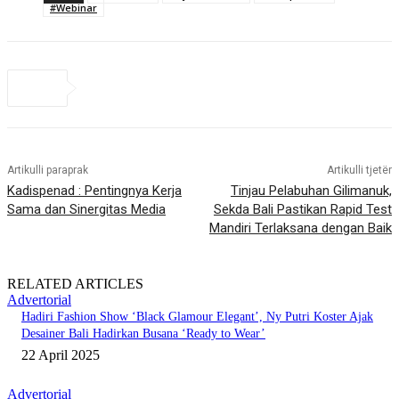
#Webinar
Artikulli paraprak
Artikulli tjetër
Kadispenad : Pentingnya Kerja
Tinjau Pelabuhan Gilimanuk,
Sama dan Sinergitas Media
Sekda Bali Pastikan Rapid Test
Mandiri Terlaksana dengan Baik
RELATED ARTICLES
Advertorial
Hadiri Fashion Show ‘Black Glamour Elegant’, Ny Putri Koster Ajak
Desainer Bali Hadirkan Busana ‘Ready to Wear’
22 April 2025
Advertorial