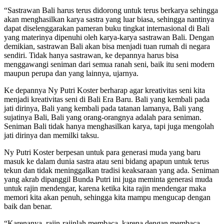
“Sastrawan Bali harus terus didorong untuk terus berkarya sehingga
akan menghasilkan karya sastra yang luar biasa, sehingga nantinya
dapat diselenggarakan pameran buku tingkat internasional di Bali
yang materinya dipenuhi oleh karya-karya sastrawan Bali. Dengan
demikian, sastrawan Bali akan bisa menjadi tuan rumah di negara
sendiri. Tidak hanya sastrawan, ke depannya harus bisa
menggawangi seniman dari semua ranah seni, baik itu seni modern
maupun perupa dan yang lainnya, ujarnya.
Ke depannya Ny Putri Koster berharap agar kreativitas seni kita
menjadi kreativitas seni di Bali Era Baru. Bali yang kembali pada
jati dirinya, Bali yang kembali pada tatanan lamanya, Bali yang
sujatinya Bali, Bali yang orang-orangnya adalah para seniman.
Seniman Bali tidak hanya menghasilkan karya, tapi juga mengolah
jati dirinya dan memilki taksu.
Ny Putri Koster berpesan untuk para generasi muda yang baru
masuk ke dalam dunia sastra atau seni bidang apapun untuk terus
tekun dan tidak meninggalkan tradisi keaksaraan yang ada. Seniman
yang akrab dipanggil Bunda Putri ini juga meminta generasi muda
untuk rajin mendengar, karena ketika kita rajin mendengar maka
memori kita akan penuh, sehingga kita mampu mengucap dengan
baik dan benar.
“Karenanya, rajin-rajinlah membaca, karena dengan membaca