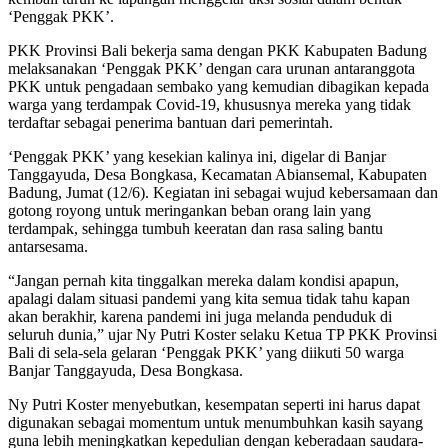
‘Penggak PKK’.
PKK Provinsi Bali bekerja sama dengan PKK Kabupaten Badung
melaksanakan ‘Penggak PKK’ dengan cara urunan antaranggota
PKK untuk pengadaan sembako yang kemudian dibagikan kepada
warga yang terdampak Covid-19, khususnya mereka yang tidak
terdaftar sebagai penerima bantuan dari pemerintah.
‘Penggak PKK’ yang kesekian kalinya ini, digelar di Banjar
Tanggayuda, Desa Bongkasa, Kecamatan Abiansemal, Kabupaten
Badung, Jumat (12/6). Kegiatan ini sebagai wujud kebersamaan dan
gotong royong untuk meringankan beban orang lain yang
terdampak, sehingga tumbuh keeratan dan rasa saling bantu
antarsesama.
“Jangan pernah kita tinggalkan mereka dalam kondisi apapun,
apalagi dalam situasi pandemi yang kita semua tidak tahu kapan
akan berakhir, karena pandemi ini juga melanda penduduk di
seluruh dunia,” ujar Ny Putri Koster selaku Ketua TP PKK Provinsi
Bali di sela-sela gelaran ‘Penggak PKK’ yang diikuti 50 warga
Banjar Tanggayuda, Desa Bongkasa.
Ny Putri Koster menyebutkan, kesempatan seperti ini harus dapat
digunakan sebagai momentum untuk menumbuhkan kasih sayang
guna lebih meningkatkan kepedulian dengan keberadaan saudara-