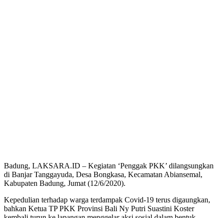
Badung, LAKSARA.ID – Kegiatan ‘Penggak PKK’ dilangsungkan
di Banjar Tanggayuda, Desa Bongkasa, Kecamatan Abiansemal,
Kabupaten Badung, Jumat (12/6/2020).
Kepedulian terhadap warga terdampak Covid-19 terus digaungkan,
bahkan Ketua TP PKK Provinsi Bali Ny Putri Suastini Koster
kembali turun ke lapangan menggelar aksi sosial dalam bentuk