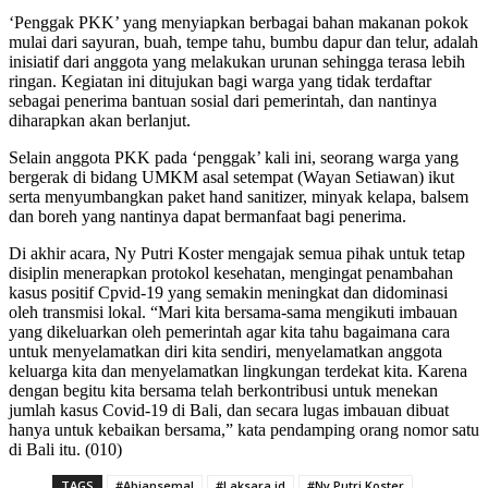
‘Penggak PKK’ yang menyiapkan berbagai bahan makanan pokok
mulai dari sayuran, buah, tempe tahu, bumbu dapur dan telur, adalah
inisiatif dari anggota yang melakukan urunan sehingga terasa lebih
ringan. Kegiatan ini ditujukan bagi warga yang tidak terdaftar
sebagai penerima bantuan sosial dari pemerintah, dan nantinya
diharapkan akan berlanjut.
Selain anggota PKK pada ‘penggak’ kali ini, seorang warga yang
bergerak di bidang UMKM asal setempat (Wayan Setiawan) ikut
serta menyumbangkan paket hand sanitizer, minyak kelapa, balsem
dan boreh yang nantinya dapat bermanfaat bagi penerima.
Di akhir acara, Ny Putri Koster mengajak semua pihak untuk tetap
disiplin menerapkan protokol kesehatan, mengingat penambahan
kasus positif Cpvid-19 yang semakin meningkat dan didominasi
oleh transmisi lokal. “Mari kita bersama-sama mengikuti imbauan
yang dikeluarkan oleh pemerintah agar kita tahu bagaimana cara
untuk menyelamatkan diri kita sendiri, menyelamatkan anggota
keluarga kita dan menyelamatkan lingkungan terdekat kita. Karena
dengan begitu kita bersama telah berkontribusi untuk menekan
jumlah kasus Covid-19 di Bali, dan secara lugas imbauan dibuat
hanya untuk kebaikan bersama,” kata pendamping orang nomor satu
di Bali itu. (010)
TAGS
#Abiansemal
#Laksara.id
#Ny Putri Koster