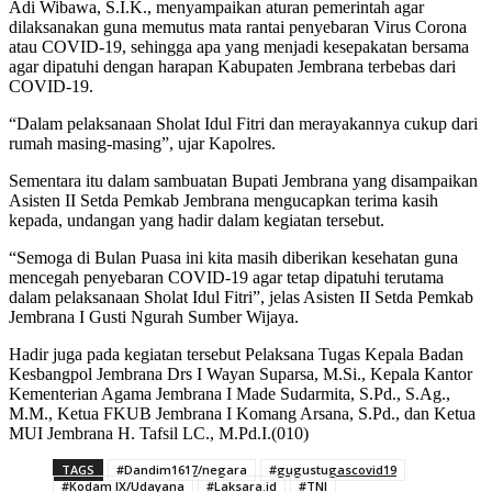
Adi Wibawa, S.I.K., menyampaikan aturan pemerintah agar
dilaksanakan guna memutus mata rantai penyebaran Virus Corona
atau COVID-19, sehingga apa yang menjadi kesepakatan bersama
agar dipatuhi dengan harapan Kabupaten Jembrana terbebas dari
COVID-19.
“Dalam pelaksanaan Sholat Idul Fitri dan merayakannya cukup dari
rumah masing-masing”, ujar Kapolres.
Sementara itu dalam sambuatan Bupati Jembrana yang disampaikan
Asisten II Setda Pemkab Jembrana mengucapkan terima kasih
kepada, undangan yang hadir dalam kegiatan tersebut.
“Semoga di Bulan Puasa ini kita masih diberikan kesehatan guna
mencegah penyebaran COVID-19 agar tetap dipatuhi terutama
dalam pelaksanaan Sholat Idul Fitri”, jelas Asisten II Setda Pemkab
Jembrana I Gusti Ngurah Sumber Wijaya.
Hadir juga pada kegiatan tersebut Pelaksana Tugas Kepala Badan
Kesbangpol Jembrana Drs I Wayan Suparsa, M.Si., Kepala Kantor
Kementerian Agama Jembrana I Made Sudarmita, S.Pd., S.Ag.,
M.M., Ketua FKUB Jembrana I Komang Arsana, S.Pd., dan Ketua
MUI Jembrana H. Tafsil LC., M.Pd.I.(010)
TAGS
#Dandim1617/negara
#gugustugascovid19
#Kodam IX/Udayana
#Laksara.id
#TNI