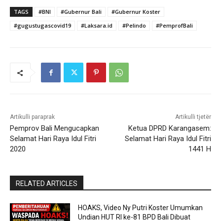
TAGS
#BNI
#Gubernur Bali
#Gubernur Koster
#gugustugascovid19
#Laksara.id
#Pelindo
#PemprofBali
Artikulli paraprak
Artikulli tjetër
Pemprov Bali Mengucapkan
Ketua DPRD Karangasem:
Selamat Hari Raya Idul Fitri
Selamat Hari Raya Idul Fitri
2020
1441 H
RELATED ARTICLES
HOAKS, Video Ny Putri Koster Umumkan
Undian HUT RI ke-81 BPD Bali Dibuat