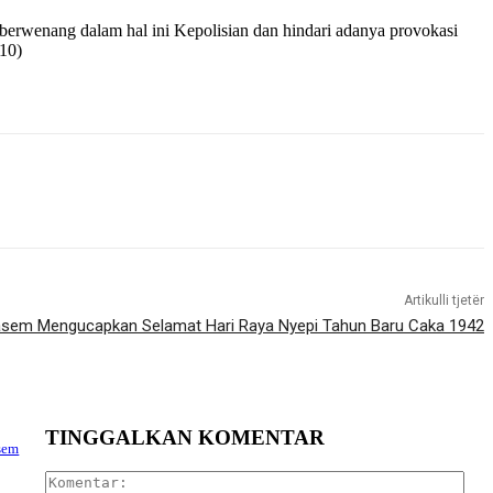
berwenang dalam hal ini Kepolisian dan hindari adanya provokasi
010)
Artikulli tjetër
sem Mengucapkan Selamat Hari Raya Nyepi Tahun Baru Caka 1942
TINGGALKAN KOMENTAR
sem
Kom