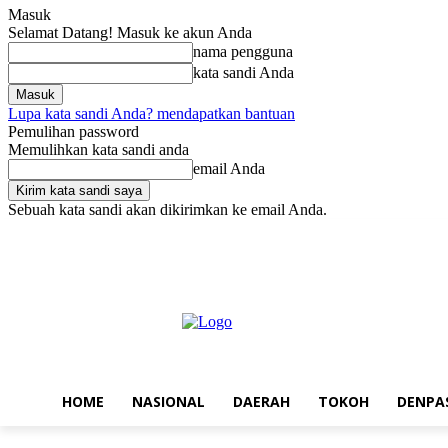
Masuk
Selamat Datang! Masuk ke akun Anda
nama pengguna
kata sandi Anda
Lupa kata sandi Anda? mendapatkan bantuan
Pemulihan password
Memulihkan kata sandi anda
email Anda
Sebuah kata sandi akan dikirimkan ke email Anda.
Sabtu, Agustus 8, 2026
Masuk / Bergabung
Home
Nasional
Da
HOME
NASIONAL
DAERAH
TOKOH
DENPA