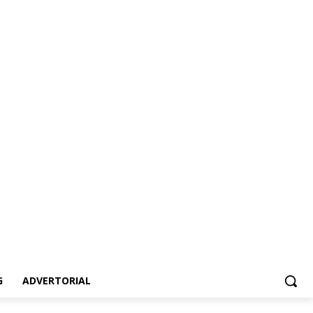
ertorial
G
ADVERTORIAL