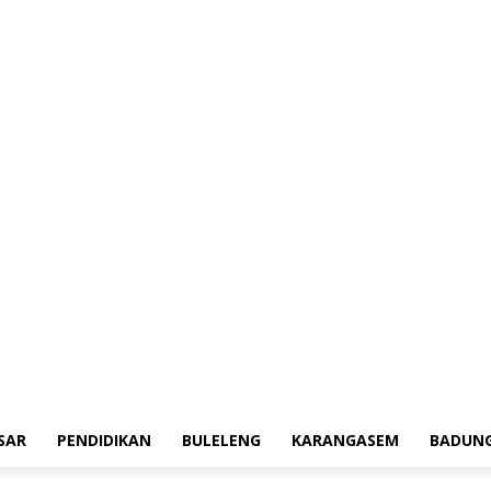
erah
Tokoh
Denpasar
Pendidikan
Buleleng
Karangasem
Badung
Adv
SAR
PENDIDIKAN
BULELENG
KARANGASEM
BADUN