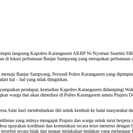
impin langsung Kapolres Karangasem AKBP Ni Nyoman Suartini SI
 di lokasi perbatasan Banjar Sampyang yang merupakan perbatasan a
ak menuju Banjar Sampyang, Personil Polres Karangasem yang dipimp
ari hal – hal yang tidak diinginkan.
nyampaikan pendapat, kemudian Kapolres Karangasem didampingi Wak
an warga dan akan dimediasi di Polres Karangasem antara Prajuru De
a Adat Jasri membubarkan diri untuk kembali ke balai masyarakat dan 
mas yang intinya mengajak Prajuru dan warga untuk turut berpera ak
desa upayakan kordinasi dan komunikasi secara terus menerus dengan 
tersebut secara bijak dan jangan melakukan tindakan yang melanggar