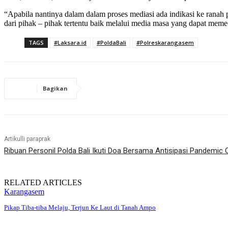
“Apabila nantinya dalam dalam proses mediasi ada indikasi ke ranah
dari pihak – pihak tertentu baik melalui media masa yang dapat mem
TAGS
#Laksara.id
#PoldaBali
#Polreskarangasem
Bagikan
Artikulli paraprak
Ribuan Personil Polda Bali Ikuti Doa Bersama Antisipasi Pandemic 
RELATED ARTICLES
Karangasem
Pikap Tiba-tiba Melaju, Terjun Ke Laut di Tanah Ampo