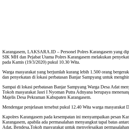
Karangasem, LAKSARA.ID – Personel Polres Karangasem yang dip
SIK MH dan Pejabat Utama Polres Karangasem melakukan penyekatan
pada Kamis (19/3/2020) pukul 10.30 Wita.
Warga masyarakat yang berjumlah kurang lebih 1.500 orang berger
dan penyekatan di lokasi perbatasan Banjar Sampyang untuk menghind
Sampai di lokasi perbatasan Banjar Sampyang Warga Desa Adat me
Tokoh masyarakat Jasri I Nyoman Putra Adnyana berupaya menenangk
Majelis Desa Pekraman Kabupaten Karangasem.
Mendengar penjelasan tersebut pukul 12.40 Wita warga masyarakat Des
Kapolres Karangasem pada kesempatan ini menyampaikan pesan Kamtib
Karangasem, apabila ada permasalahan menyangkut tapal batas antar
Adat, Bendesa,Tokoh masyarakat untuk menyelesaikan permasalahan 