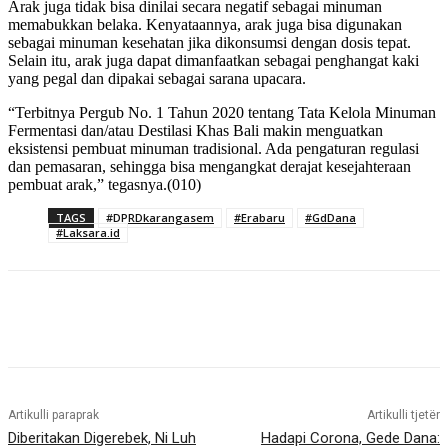
Arak juga tidak bisa dinilai secara negatif sebagai minuman
memabukkan belaka. Kenyataannya, arak juga bisa digunakan
sebagai minuman kesehatan jika dikonsumsi dengan dosis tepat.
Selain itu, arak juga dapat dimanfaatkan sebagai penghangat kaki
yang pegal dan dipakai sebagai sarana upacara.
“Terbitnya Pergub No. 1 Tahun 2020 tentang Tata Kelola Minuman
Fermentasi dan/atau Destilasi Khas Bali makin menguatkan
eksistensi pembuat minuman tradisional. Ada pengaturan regulasi
dan pemasaran, sehingga bisa mengangkat derajat kesejahteraan
pembuat arak,” tegasnya.(010)
TAGS
#DPRDkarangasem
#Erabaru
#GdDana
#Laksara.id
Artikulli paraprak
Artikulli tjetër
Diberitakan Digerebek, Ni Luh
Hadapi Corona, Gede Dana: