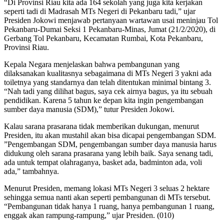
“Di Provinsi Riau kita ada 164 sekolah yang juga kita kerjakan
seperti tadi di Madrasah MTs Negeri di Pekanbaru tadi,” ujar
Presiden Jokowi menjawab pertanyaan wartawan usai meninjau Tol
Pekanbaru-Dumai Seksi 1 Pekanbaru-Minas, Jumat (21/2/2020), di
Gerbang Tol Pekanbaru, Kecamatan Rumbai, Kota Pekanbaru,
Provinsi Riau.
Kepala Negara menjelaskan bahwa pembangunan yang
dilaksanakan kualitasnya sebagaimana di MTs Negeri 3 yakni ada
toiletnya yang standarnya dan telah ditentukan minimal bintang 3.
“Nah tadi yang dilihat bagus, saya cek airnya bagus, ya itu sebuah
pendidikan. Karena 5 tahun ke depan kita ingin pengembangan
sumber daya manusia (SDM),” tutur Presiden Jokowi.
Kalau sarana prasarana tidak memberikan dukungan, menurut
Presiden, itu akan mustahil akan bisa dicapai pengembangan SDM.
”Pengembangan SDM, pengembangan sumber daya manusia harus
didukung oleh sarana prasarana yang lebih baik. Saya senang tadi,
ada untuk tempat olahraganya, basket ada, badminton ada, voli
ada,” tambahnya.
Menurut Presiden, memang lokasi MTs Negeri 3 seluas 2 hektare
sehingga semua nanti akan seperti pembangunan di MTs tersebut.
“Pembangunan tidak hanya 1 ruang, hanya pembangunan 1 ruang,
enggak akan rampung-rampung,” ujar Presiden. (010)