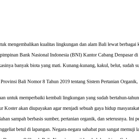
uk mengembalikan kualitas lingkungan dan alam Bali lewat berbagai 
n pimpinan Bank Nasional Indonesia (BNI) Kantor Cabang Denpasar di 
ikasinya banyak biota yang mati. Kunang-kunang, kakul, belut, sudah su
Provinsi Bali Nomor 8 Tahun 2019 tentang Sistem Pertanian Organik,
juan untuk memperbaiki kembali lingkungan yang sudah bertahun-tahun 
r Koster akan diupayakan agar menjadi sebuah gaya hidup masyarakat 
ahan sampah berbasis sumber, pertanian organik, dan seterusnya. Ini pe
ggeliat betul di lapangan. Negara-negara sahabat pun sangat memuji l