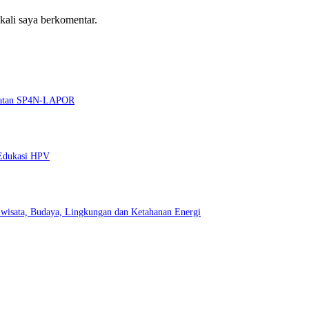
 kali saya berkomentar.
guatan SP4N-LAPOR
 Edukasi HPV
wisata, Budaya, Lingkungan dan Ketahanan Energi