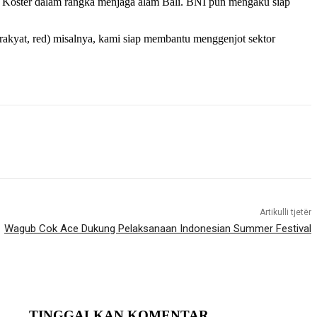
r Koster dalam rangka menjaga alam Bali. BNI pun mengaku siap
akyat, red) misalnya, kami siap membantu menggenjot sektor
Artikulli tjetër
Wagub Cok Ace Dukung Pelaksanaan Indonesian Summer Festival
TINGGALKAN KOMENTAR