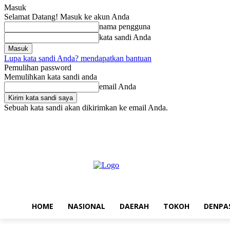
Masuk
Selamat Datang! Masuk ke akun Anda
nama pengguna
kata sandi Anda
Lupa kata sandi Anda? mendapatkan bantuan
Pemulihan password
Memulihkan kata sandi anda
email Anda
Sebuah kata sandi akan dikirimkan ke email Anda.
Jumat, Agustus 7, 2026
Masuk / Bergabung
Home
Nasional
Da
HOME
NASIONAL
DAERAH
TOKOH
DENPA