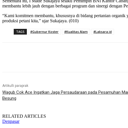
Sementara itu, I Made Sukajaya selaku Pemimpin BNI Kantor Cabang
membantu lebih jauh dengan berbagai program dan sinergi dengan P
“Kami komitmen membantu, khususnya di bidang pertanian organik ya
produksi petani kita,” ujar Sukajaya. (010)
TAGS
#Gubernur Koster
#Kualitas Alam
#Laksara.id
Bagikan
Artikulli paraprak
Wagub Cok Ace Ingatkan Jaga Persaudaraan pada Pesamuhan Man
Besung
RELATED ARTICLES
Denpasar