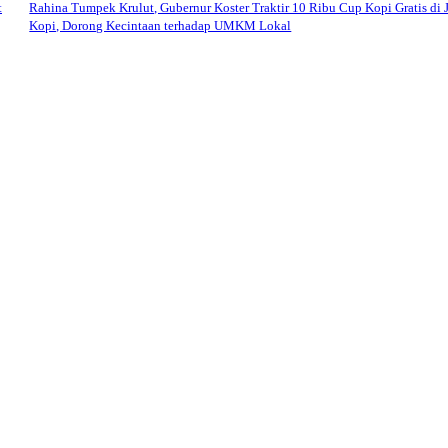
t
Rahina Tumpek Krulut, Gubernur Koster Traktir 10 Ribu Cup Kopi Gratis di 
Kopi, Dorong Kecintaan terhadap UMKM Lokal
: