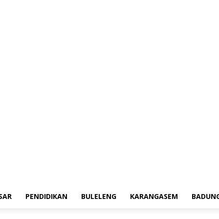
erah
Tokoh
Denpasar
Pendidikan
Buleleng
Karangasem
Badung
Ad
SAR
PENDIDIKAN
BULELENG
KARANGASEM
BADUN