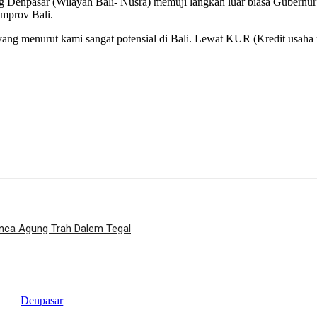
 Denpasar (Wilayah Bali- Nusra) memuji langkah luar biasa Gubernu
emprov Bali.
ng menurut kami sangat potensial di Bali. Lewat KUR (Kredit usaha r
ca Agung Trah Dalem Tegal
Denpasar