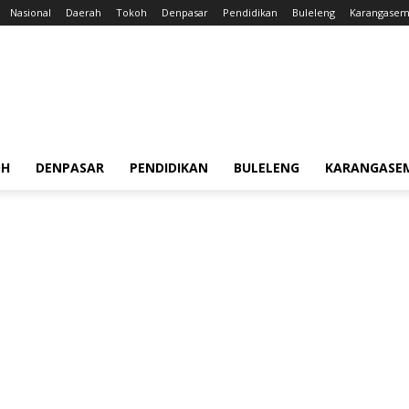
Nasional
Daerah
Tokoh
Denpasar
Pendidikan
Buleleng
Karangase
OH
DENPASAR
PENDIDIKAN
BULELENG
KARANGASE