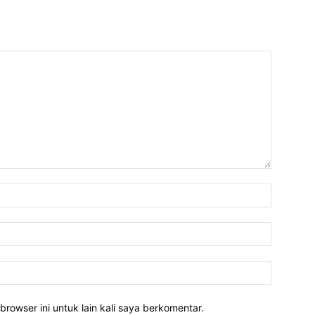
Nama:*
Email:*
Website:
rowser ini untuk lain kali saya berkomentar.