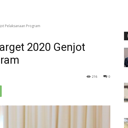
jot Pelaksanaan Program
arget 2020 Genjot
gram
216
0