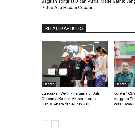
Bagikan Tongkat U dan Punia, Made Satria: Jan
Putus Asa Hadapi Cobaan
RELATED ARTICLES
Daerah
Daerah
Luncurkan Wi-Fi 7 Pertama di Bali,
Korem 163/W
Gubernur Koster: Akses Internet
Anggota Tah
Harus Setara di Seluruh Bali
Wira Satya 