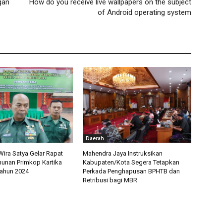
gan
How do you receive live wallpapers on the subject
of Android operating system
Daerah
ira Satya Gelar Rapat
Mahendra Jaya Instruksikan
unan Primkop Kartika
Kabupaten/Kota Segera Tetapkan
Tahun 2024
Perkada Penghapusan BPHTB dan
Retribusi bagi MBR