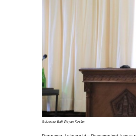
Gubernur Bali Wayan Koster
Denpasar, Laksara.id – Pascamelantik para p