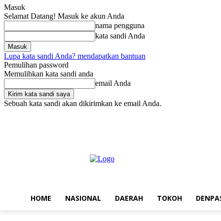
Masuk
Selamat Datang! Masuk ke akun Anda
nama pengguna
kata sandi Anda
Lupa kata sandi Anda? mendapatkan bantuan
Pemulihan password
Memulihkan kata sandi anda
email Anda
Sebuah kata sandi akan dikirimkan ke email Anda.
Sabtu, Agustus 8, 2026
Masuk / Bergabung
Home
Nasional
Da
HOME
NASIONAL
DAERAH
TOKOH
DENPA