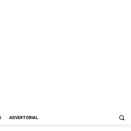
ertorial
G
ADVERTORIAL