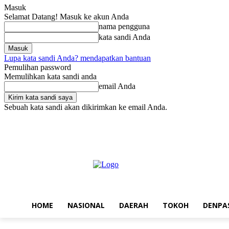
Masuk
Selamat Datang! Masuk ke akun Anda
nama pengguna
kata sandi Anda
Lupa kata sandi Anda? mendapatkan bantuan
Pemulihan password
Memulihkan kata sandi anda
email Anda
Sebuah kata sandi akan dikirimkan ke email Anda.
Jumat, Agustus 7, 2026
Masuk / Bergabung
Home
Nasional
Da
HOME
NASIONAL
DAERAH
TOKOH
DENPA