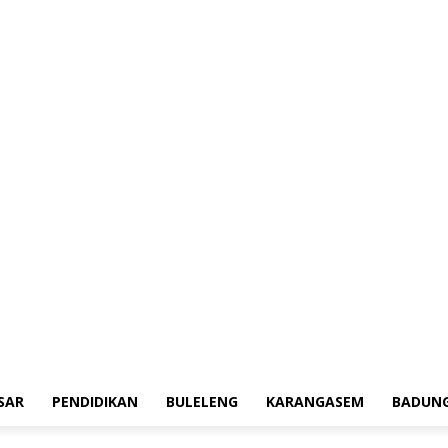
erah
Tokoh
Denpasar
Pendidikan
Buleleng
Karangasem
Badung
Ad
SAR
PENDIDIKAN
BULELENG
KARANGASEM
BADUN