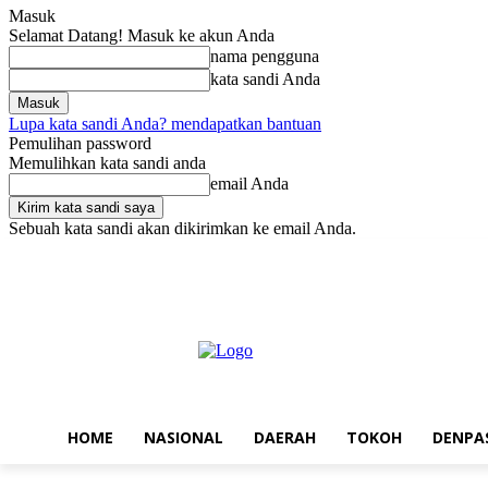
Masuk
Selamat Datang! Masuk ke akun Anda
nama pengguna
kata sandi Anda
Lupa kata sandi Anda? mendapatkan bantuan
Pemulihan password
Memulihkan kata sandi anda
email Anda
Sebuah kata sandi akan dikirimkan ke email Anda.
Jumat, Agustus 7, 2026
Masuk / Bergabung
Home
Nasional
Da
HOME
NASIONAL
DAERAH
TOKOH
DENPA