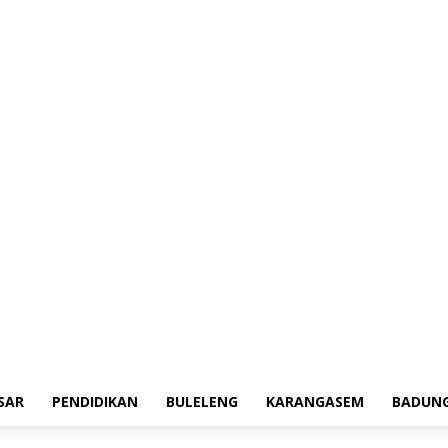
erah
Tokoh
Denpasar
Pendidikan
Buleleng
Karangasem
Badung
Ad
SAR
PENDIDIKAN
BULELENG
KARANGASEM
BADUN