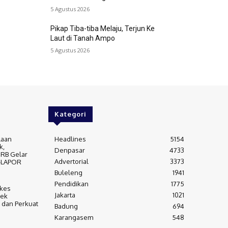
5 Agustus 2026
Pikap Tiba-tiba Melaju, Terjun Ke
Laut di Tanah Ampo
5 Agustus 2026
Kategori
laan
Headlines
5154
k,
Denpasar
4733
RB Gelar
Advertorial
3373
-LAPOR
Buleleng
1941
Pendidikan
1775
nkes
Jakarta
1021
Cek
 dan Perkuat
Badung
694
Karangasem
548