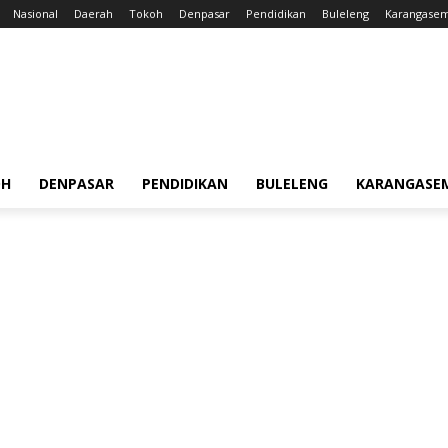
Nasional
Daerah
Tokoh
Denpasar
Pendidikan
Buleleng
Karangase
OH
DENPASAR
PENDIDIKAN
BULELENG
KARANGASE