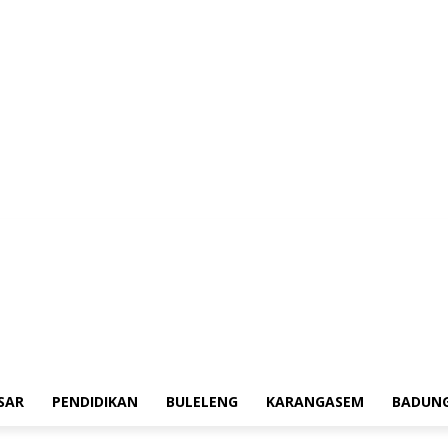
erah
Tokoh
Denpasar
Pendidikan
Buleleng
Karangasem
Badung
Ad
SAR
PENDIDIKAN
BULELENG
KARANGASEM
BADUN