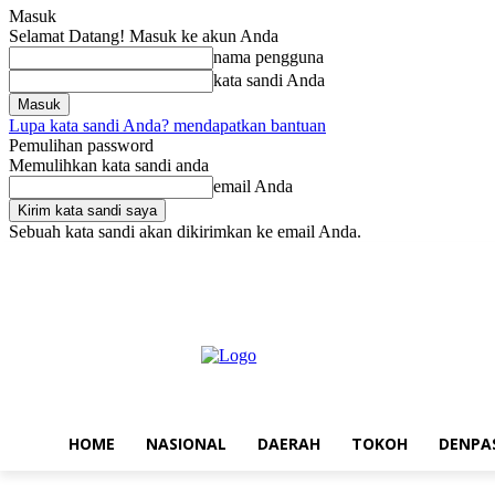
Masuk
Selamat Datang! Masuk ke akun Anda
nama pengguna
kata sandi Anda
Lupa kata sandi Anda? mendapatkan bantuan
Pemulihan password
Memulihkan kata sandi anda
email Anda
Sebuah kata sandi akan dikirimkan ke email Anda.
Jumat, Agustus 7, 2026
Masuk / Bergabung
Home
Nasional
Da
HOME
NASIONAL
DAERAH
TOKOH
DENPA