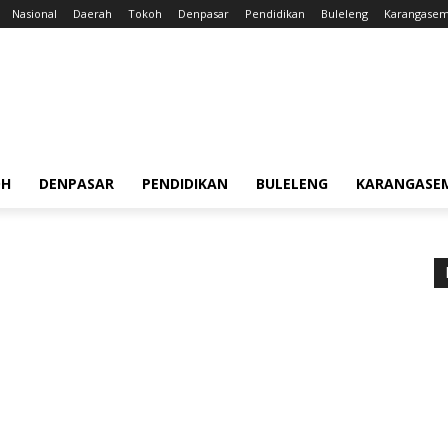
Nasional
Daerah
Tokoh
Denpasar
Pendidikan
Buleleng
Karangase
OH
DENPASAR
PENDIDIKAN
BULELENG
KARANGASE