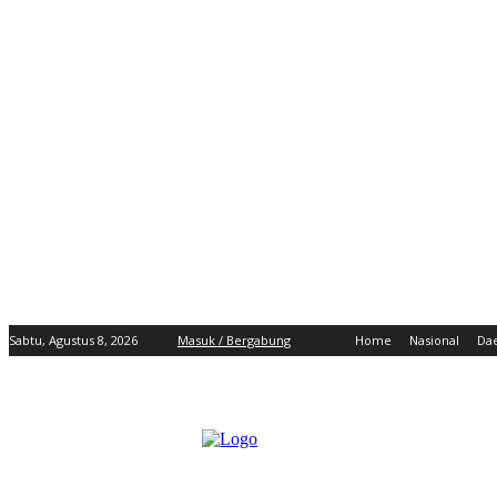
Sabtu, Agustus 8, 2026
Masuk / Bergabung
Home
Nasional
Da