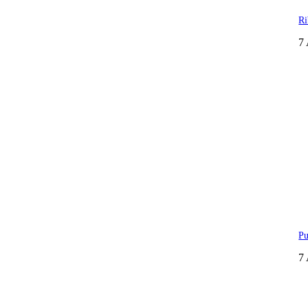
Ri
7
Pu
7