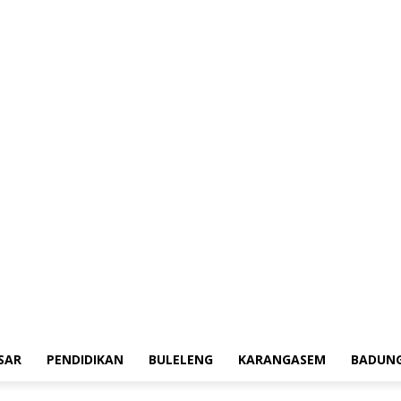
erah
Tokoh
Denpasar
Pendidikan
Buleleng
Karangasem
Badung
Adv
SAR
PENDIDIKAN
BULELENG
KARANGASEM
BADUN