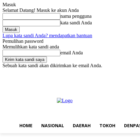
Masuk
Selamat Datang! Masuk ke akun Anda
nama pengguna
kata sandi Anda
Lupa kata sandi Anda? mendapatkan bantuan
Pemulihan password
Memulihkan kata sandi anda
email Anda
Sebuah kata sandi akan dikirimkan ke email Anda.
Sabtu, Agustus 8, 2026
Masuk / Bergabung
Home
Nasional
Da
HOME
NASIONAL
DAERAH
TOKOH
DENPA