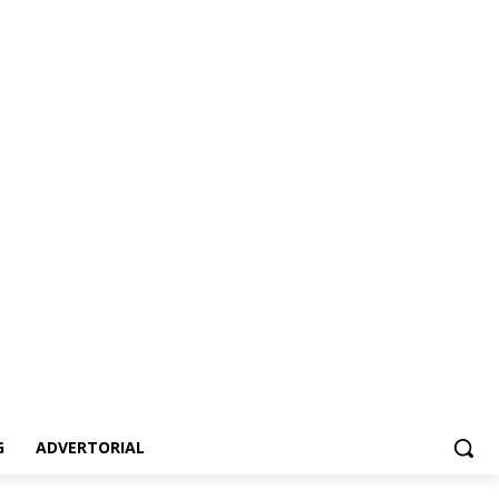
ertorial
G
ADVERTORIAL