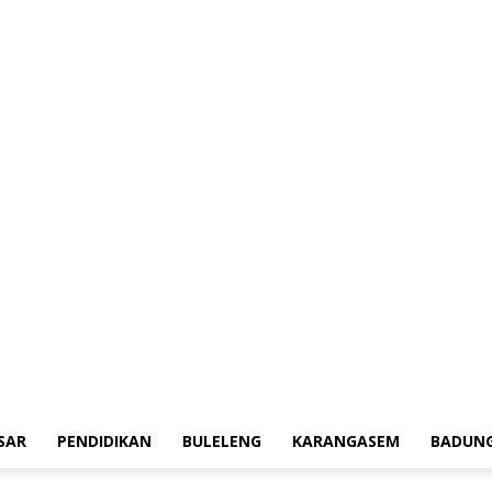
erah
Tokoh
Denpasar
Pendidikan
Buleleng
Karangasem
Badung
Adv
SAR
PENDIDIKAN
BULELENG
KARANGASEM
BADUN