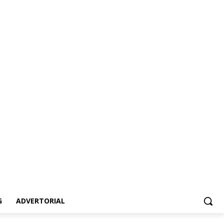
ertorial
G
ADVERTORIAL