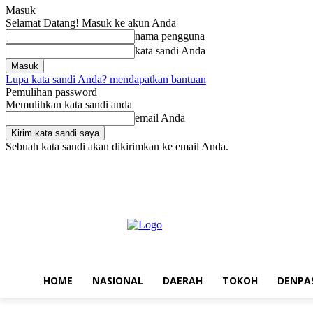
Masuk
Selamat Datang! Masuk ke akun Anda
nama pengguna
kata sandi Anda
Lupa kata sandi Anda? mendapatkan bantuan
Pemulihan password
Memulihkan kata sandi anda
email Anda
Sebuah kata sandi akan dikirimkan ke email Anda.
Sabtu, Agustus 8, 2026
Masuk / Bergabung
Home
Nasional
Da
HOME
NASIONAL
DAERAH
TOKOH
DENPA