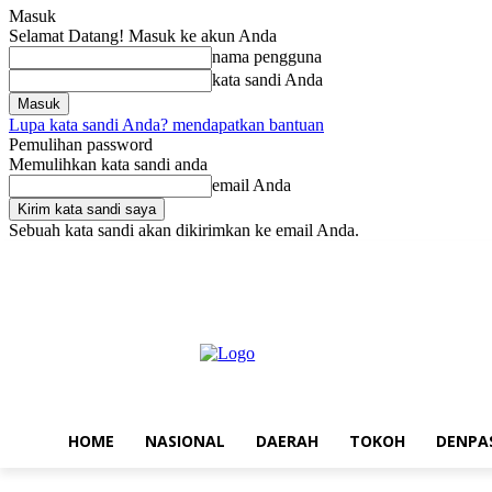
Masuk
Selamat Datang! Masuk ke akun Anda
nama pengguna
kata sandi Anda
Lupa kata sandi Anda? mendapatkan bantuan
Pemulihan password
Memulihkan kata sandi anda
email Anda
Sebuah kata sandi akan dikirimkan ke email Anda.
Jumat, Agustus 7, 2026
Masuk / Bergabung
Home
Nasional
Da
HOME
NASIONAL
DAERAH
TOKOH
DENPA