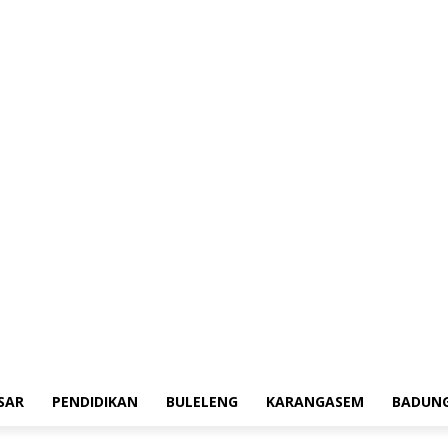
erah
Tokoh
Denpasar
Pendidikan
Buleleng
Karangasem
Badung
Ad
SAR
PENDIDIKAN
BULELENG
KARANGASEM
BADUN