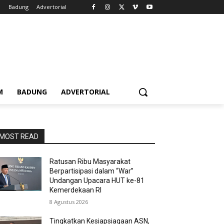
m
Badung
Advertorial
M
BADUNG
ADVERTORIAL
MOST READ
Ratusan Ribu Masyarakat
Berpartisipasi dalam “War”
Undangan Upacara HUT ke-81
Kemerdekaan RI
8 Agustus 2026
Tingkatkan Kesiapsiagaan ASN,