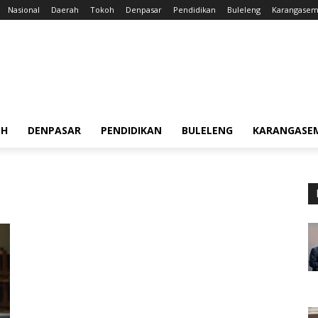
Nasional
Daerah
Tokoh
Denpasar
Pendidikan
Buleleng
Karangase
OH
DENPASAR
PENDIDIKAN
BULELENG
KARANGASE