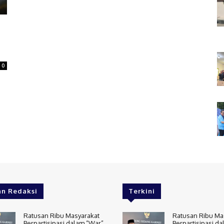
0
an Redaksi
Terkini
Ratusan Ribu Masyarakat
Ratusan Ribu Ma
Berpartisipasi dalam “War”
Berpartisipasi d