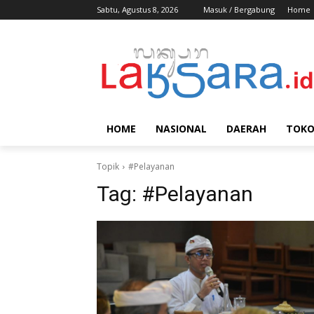
Sabtu, Agustus 8, 2026
Masuk / Bergabung
Home
HOME
NASIONAL
DAERAH
TOK
Topik
#Pelayanan
Tag:
#Pelayanan