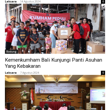
Laksara
-
14 Agustus 2024
0
Badung
Kemenkumham Bali Kunjungi Panti Asuhan
Yang Kebakaran
Laksara
-
7 Agustus 2024
0