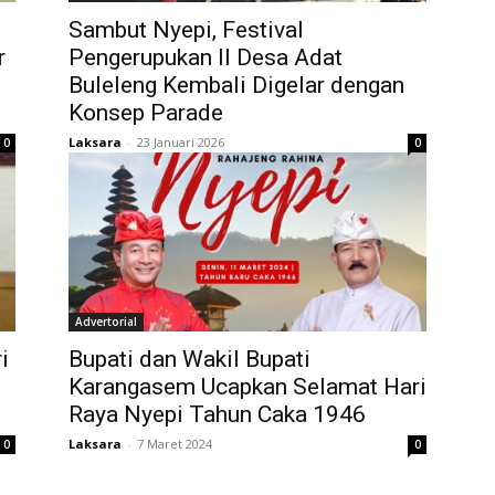
Sambut Nyepi, Festival
r
Pengerupukan II Desa Adat
Buleleng Kembali Digelar dengan
Konsep Parade
Laksara
-
23 Januari 2026
0
0
Advertorial
i
Bupati dan Wakil Bupati
Karangasem Ucapkan Selamat Hari
Raya Nyepi Tahun Caka 1946
Laksara
-
7 Maret 2024
0
0