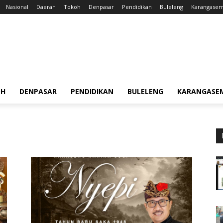
Nasional
Daerah
Tokoh
Denpasar
Pendidikan
Buleleng
Karangase
OH
DENPASAR
PENDIDIKAN
BULELENG
KARANGASE