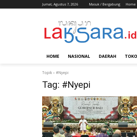
Jumat, Agustus 7, 2026
Masuk / Bergabung
Home
HOME
NASIONAL
DAERAH
TOK
Topik
#Nyepi
Tag:
#Nyepi