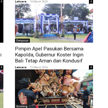
Laksara
-
16 Maret 2026
0
0
Denpasar
Pimpin Apel Pasukan Bersama
i
Kapolda, Gubernur Koster Ingin
Bali Tetap Aman dan Kondusif
Laksara
-
13 Maret 2026
0
0
Buleleng