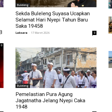
Buleleng
Sekda Buleleng Suyasa Ucapkan
Selamat Hari Nyepi Tahun Baru
Saka 19458
B
Laksara
-
17 Maret 2026
0
0
Buleleng
Pemelastian Pura Agung
Jagatnatha Jelang Nyepi Caka
1948