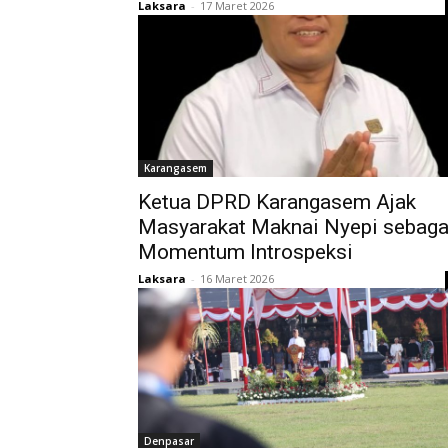
Laksara
-
17 Maret 2026
Karangasem
Ketua DPRD Karangasem Ajak
Masyarakat Maknai Nyepi sebaga
Momentum Introspeksi
Laksara
-
16 Maret 2026
Denpasar