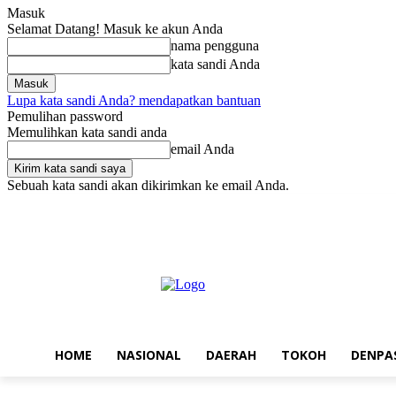
Masuk
Selamat Datang! Masuk ke akun Anda
nama pengguna
kata sandi Anda
Lupa kata sandi Anda? mendapatkan bantuan
Pemulihan password
Memulihkan kata sandi anda
email Anda
Sebuah kata sandi akan dikirimkan ke email Anda.
Sabtu, Agustus 8, 2026
Masuk / Bergabung
Home
Nasional
Da
HOME
NASIONAL
DAERAH
TOKOH
DENPA