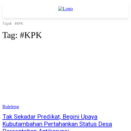
Topik
#KPK
Tag:
#KPK
Buleleng
Tak Sekadar Predikat, Begini Upaya
Kubutambahan Pertahankan Status Desa