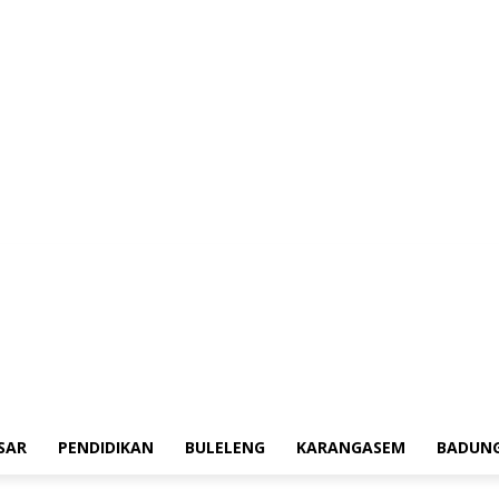
erah
Tokoh
Denpasar
Pendidikan
Buleleng
Karangasem
Badung
Adv
SAR
PENDIDIKAN
BULELENG
KARANGASEM
BADUN