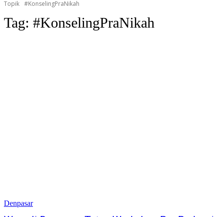
Topik
#KonselingPraNikah
Tag:
#KonselingPraNikah
Denpasar