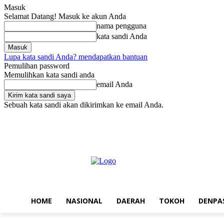
Masuk
Selamat Datang! Masuk ke akun Anda
nama pengguna
kata sandi Anda
Lupa kata sandi Anda? mendapatkan bantuan
Pemulihan password
Memulihkan kata sandi anda
email Anda
Sebuah kata sandi akan dikirimkan ke email Anda.
Sabtu, Agustus 8, 2026
Masuk / Bergabung
Home
Nasional
Da
HOME
NASIONAL
DAERAH
TOKOH
DENPA