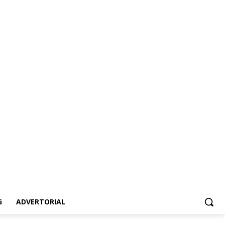
ertorial
G
ADVERTORIAL