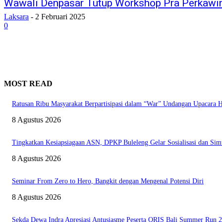
Wawali Denpasar Tutup Workshop Pra Perkawi
Laksara
-
2 Februari 2025
0
MOST READ
Ratusan Ribu Masyarakat Berpartisipasi dalam “War” Undangan Upacara
8 Agustus 2026
Tingkatkan Kesiapsiagaan ASN, DPKP Buleleng Gelar Sosialisasi dan Sim
8 Agustus 2026
Seminar From Zero to Hero, Bangkit dengan Mengenal Potensi Diri
8 Agustus 2026
Sekda Dewa Indra Apresiasi Antusiasme Peserta QRIS Bali Summer Run 