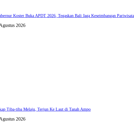
bernur Koster Buka APDT 2026, Tegaskan Bali Jaga Keseimbangan Pariwisat
 Agustus 2026
kap Tiba-tiba Melaju, Terjun Ke Laut di Tanah Ampo
 Agustus 2026