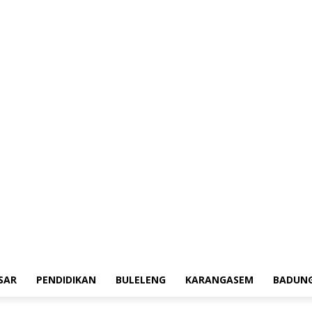
erah
Tokoh
Denpasar
Pendidikan
Buleleng
Karangasem
Badung
Ad
SAR
PENDIDIKAN
BULELENG
KARANGASEM
BADUN