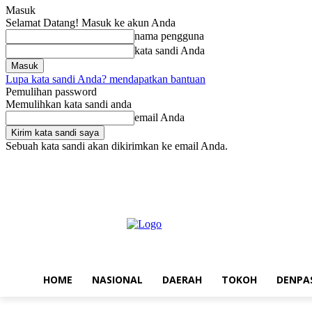
Masuk
Selamat Datang! Masuk ke akun Anda
nama pengguna
kata sandi Anda
Lupa kata sandi Anda? mendapatkan bantuan
Pemulihan password
Memulihkan kata sandi anda
email Anda
Sebuah kata sandi akan dikirimkan ke email Anda.
Jumat, Agustus 7, 2026
Masuk / Bergabung
Home
Nasional
Da
HOME
NASIONAL
DAERAH
TOKOH
DENPA