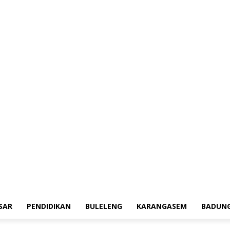
erah
Tokoh
Denpasar
Pendidikan
Buleleng
Karangasem
Badung
Ad
SAR
PENDIDIKAN
BULELENG
KARANGASEM
BADUN