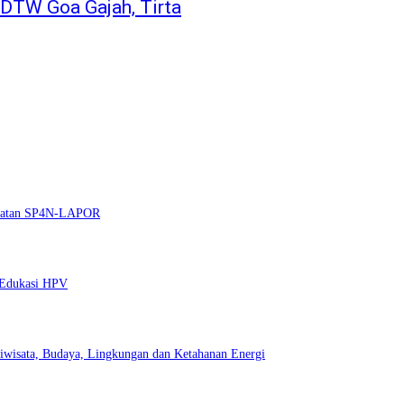
 DTW Goa Gajah, Tirta
nguatan SP4N-LAPOR
t Edukasi HPV
iwisata, Budaya, Lingkungan dan Ketahanan Energi