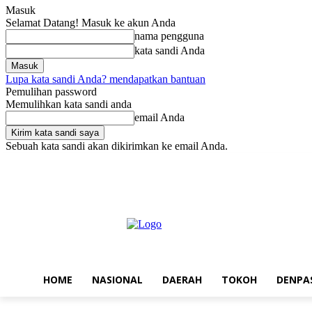
Masuk
Selamat Datang! Masuk ke akun Anda
nama pengguna
kata sandi Anda
Lupa kata sandi Anda? mendapatkan bantuan
Pemulihan password
Memulihkan kata sandi anda
email Anda
Sebuah kata sandi akan dikirimkan ke email Anda.
Jumat, Agustus 7, 2026
Masuk / Bergabung
Home
Nasional
Da
HOME
NASIONAL
DAERAH
TOKOH
DENPA