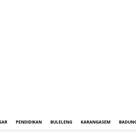
aerah
Tokoh
Denpasar
Pendidikan
Buleleng
Karangasem
Badung
A
SAR
PENDIDIKAN
BULELENG
KARANGASEM
BADUN