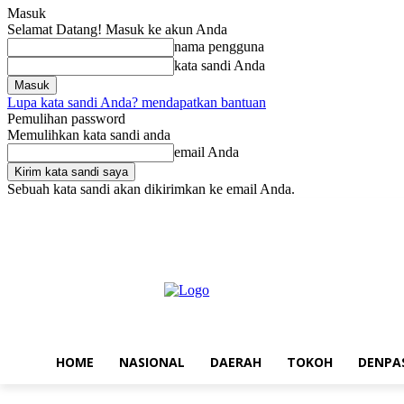
Masuk
Selamat Datang! Masuk ke akun Anda
nama pengguna
kata sandi Anda
Lupa kata sandi Anda? mendapatkan bantuan
Pemulihan password
Memulihkan kata sandi anda
email Anda
Sebuah kata sandi akan dikirimkan ke email Anda.
Minggu, Agustus 9, 2026
Masuk / Bergabung
Home
Nasional
D
HOME
NASIONAL
DAERAH
TOKOH
DENPA