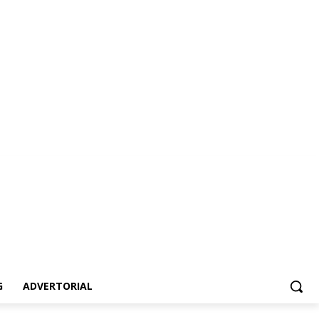
dvertorial
G
ADVERTORIAL