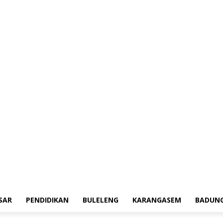
erah
Tokoh
Denpasar
Pendidikan
Buleleng
Karangasem
Badung
Adv
SAR
PENDIDIKAN
BULELENG
KARANGASEM
BADUN