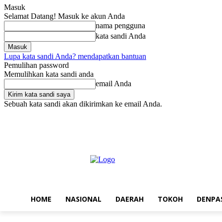
Masuk
Selamat Datang! Masuk ke akun Anda
nama pengguna
kata sandi Anda
Lupa kata sandi Anda? mendapatkan bantuan
Pemulihan password
Memulihkan kata sandi anda
email Anda
Sebuah kata sandi akan dikirimkan ke email Anda.
Sabtu, Agustus 8, 2026
Masuk / Bergabung
Home
Nasional
Da
HOME
NASIONAL
DAERAH
TOKOH
DENPA