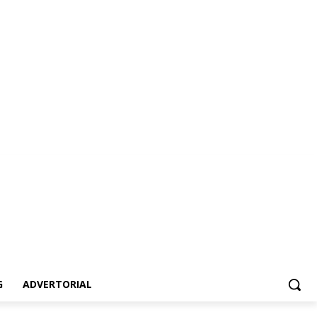
ertorial
G
ADVERTORIAL