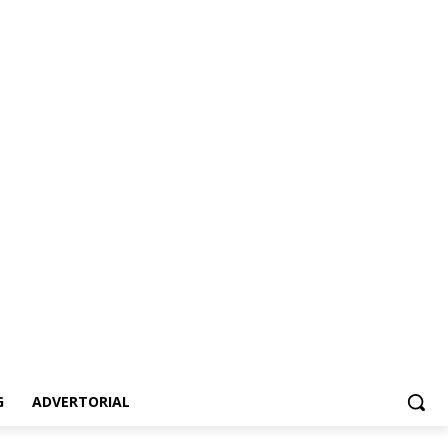
ertorial
G
ADVERTORIAL