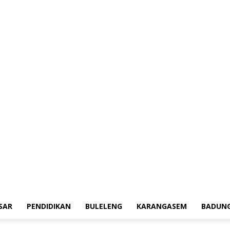
erah
Tokoh
Denpasar
Pendidikan
Buleleng
Karangasem
Badung
Adv
SAR
PENDIDIKAN
BULELENG
KARANGASEM
BADUN