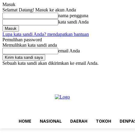
Masuk
Selamat Datang! Masuk ke akun Anda
nama pengguna
kata sandi Anda
Lupa kata sandi Anda? mendapatkan bantuan
Pemulihan password
Memulihkan kata sandi anda
email Anda
Sebuah kata sandi akan dikirimkan ke email Anda.
Sabtu, Agustus 8, 2026
Masuk / Bergabung
Home
Nasional
Da
HOME
NASIONAL
DAERAH
TOKOH
DENPA