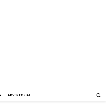
ertorial
G
ADVERTORIAL