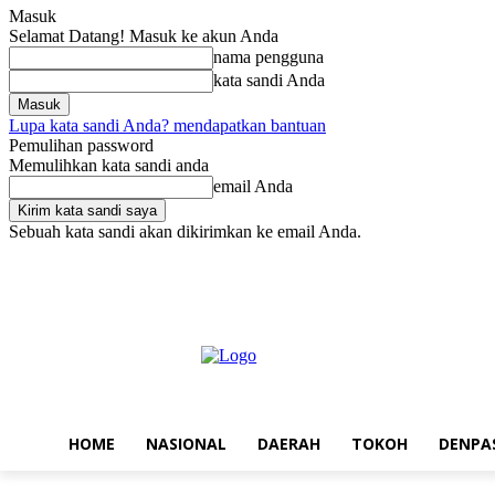
Masuk
Selamat Datang! Masuk ke akun Anda
nama pengguna
kata sandi Anda
Lupa kata sandi Anda? mendapatkan bantuan
Pemulihan password
Memulihkan kata sandi anda
email Anda
Sebuah kata sandi akan dikirimkan ke email Anda.
Sabtu, Agustus 8, 2026
Masuk / Bergabung
Home
Nasional
Da
HOME
NASIONAL
DAERAH
TOKOH
DENPA