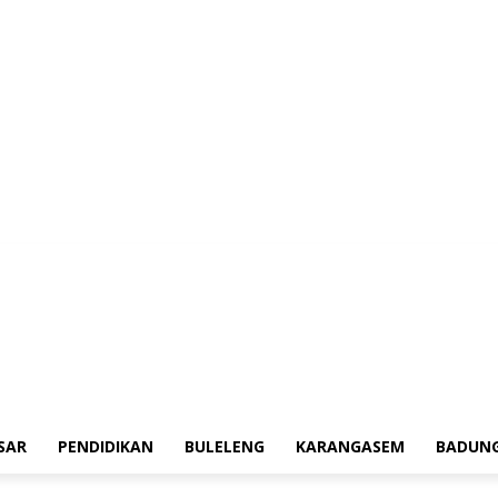
erah
Tokoh
Denpasar
Pendidikan
Buleleng
Karangasem
Badung
Adv
SAR
PENDIDIKAN
BULELENG
KARANGASEM
BADUN