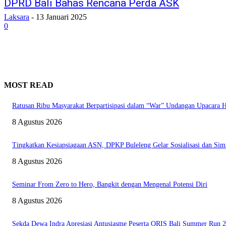
DPRD Bali Bahas Rencana Perda ASK
Laksara
-
13 Januari 2025
0
MOST READ
Ratusan Ribu Masyarakat Berpartisipasi dalam “War” Undangan Upacara
8 Agustus 2026
Tingkatkan Kesiapsiagaan ASN, DPKP Buleleng Gelar Sosialisasi dan Sim
8 Agustus 2026
Seminar From Zero to Hero, Bangkit dengan Mengenal Potensi Diri
8 Agustus 2026
Sekda Dewa Indra Apresiasi Antusiasme Peserta QRIS Bali Summer Run 