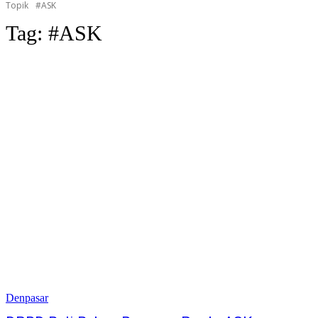
Topik
#ASK
Tag:
#ASK
Denpasar